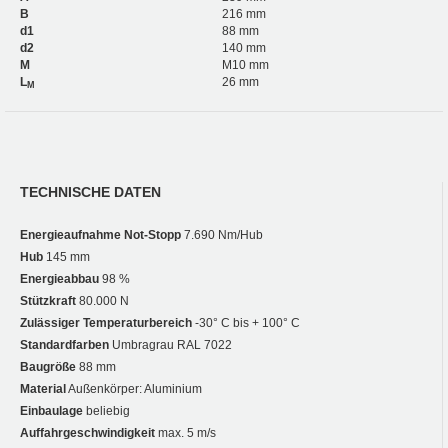
B
216 mm
d1
88 mm
d2
140 mm
M
M10 mm
L
26 mm
M
TECHNISCHE DATEN
Energieaufnahme Not-Stopp
7.690 Nm/Hub
Hub
145 mm
Energieabbau
98 %
Stützkraft
80.000 N
Zulässiger Temperaturbereich
-30° C bis + 100° C
Standardfarben
Umbragrau RAL 7022
Baugröße
88 mm
Material
Außenkörper: Aluminium
Einbaulage
beliebig
Auffahrgeschwindigkeit
max. 5 m/s