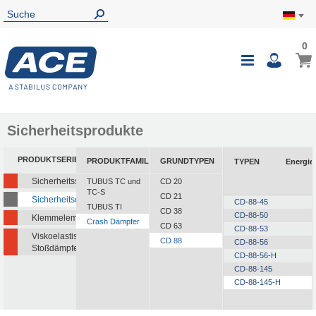
0
0
Mein
Navigatio
i
umschalte
Sicherheitsprodukte
PRODUKTSERIEN
PRODUKTFAMILIEN
GRUNDTYPEN
TYPEN
Energie
Sicherheitsstoßdämpfer
TUBUS TC und
CD 20
TC-S
CD 21
Sicherheitsdämpfer
CD-88-45
TUBUS TI
CD 38
CD-88-50
Klemmelemente
Crash Dämpfer
CD 63
CD-88-53
Viskoelastische
CD 88
CD-88-56
Stoßdämpfer
CD-88-56-H
CD-88-145
CD-88-145-H