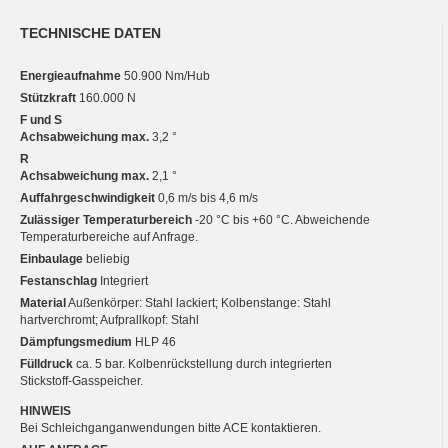
TECHNISCHE DATEN
Energieaufnahme
50.900 Nm/Hub
Stützkraft
160.000 N
F und S
Achsabweichung max.
3,2 °
R
Achsabweichung max.
2,1 °
Auffahrgeschwindigkeit
0,6 m/s bis 4,6 m/s
Zulässiger Temperaturbereich
-20 °C bis +60 °C. Abweichende
Temperaturbereiche auf Anfrage.
Einbaulage
beliebig
Festanschlag
Integriert
Material
Außenkörper: Stahl lackiert; Kolbenstange: Stahl
hartverchromt; Aufprallkopf: Stahl
Dämpfungsmedium
HLP 46
Fülldruck
ca. 5 bar. Kolbenrückstellung durch integrierten
Stickstoff-Gasspeicher.
HINWEIS
Bei Schleichganganwendungen bitte ACE kontaktieren.