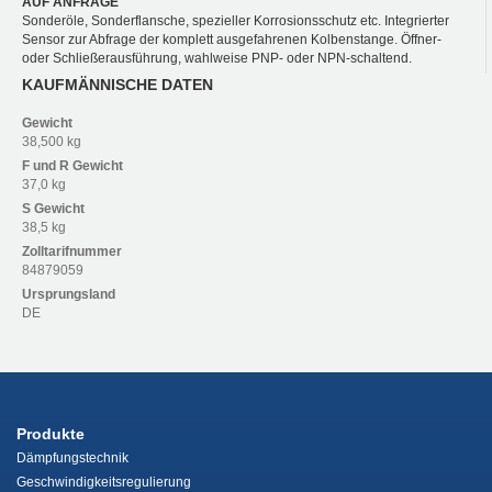
AUF ANFRAGE
Sonderöle, Sonderflansche, spezieller Korrosionsschutz etc. Integrierter
Sensor zur Abfrage der komplett ausgefahrenen Kolbenstange. Öffner-
oder Schließerausführung, wahlweise PNP- oder NPN-schaltend.
KAUFMÄNNISCHE DATEN
Gewicht
38,500 kg
F und R
Gewicht
37,0 kg
S
Gewicht
38,5 kg
Zolltarifnummer
84879059
Ursprungsland
DE
Produkte
Dämpfungstechnik
Geschwindigkeitsregulierung