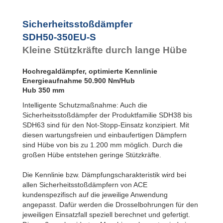
Flansch
SDH50-800EU-S
Rückseite
SDH50-1000EU-S
Sicherheitsstoßdämpfer
SDH50EU-S
Fußbefestigung
SDH50-350EU-S
SDH63EU-F
Kleine Stützkräfte durch lange Hübe
Flansch
Frontseite
SDH63EU-R
Hochregaldämpfer, optimierte Kennlinie
Flansch
Energieaufnahme 50.900 Nm/Hub
Rückseite
Hub 350 mm
SDH63EU-S
Fußbefestigung
Intelligente Schutzmaßnahme: Auch die
Sicherheitsstoßdämpfer der Produktfamilie SDH38 bis
SDH63 sind für den Not-Stopp-Einsatz konzipiert. Mit
diesen wartungsfreien und einbaufertigen Dämpfern
sind Hübe von bis zu 1.200 mm möglich. Durch die
großen Hübe entstehen geringe Stützkräfte.
Die Kennlinie bzw. Dämpfungscharakteristik wird bei
allen Sicherheitsstoßdämpfern von ACE
kundenspezifisch auf die jeweilige Anwendung
angepasst. Dafür werden die Drosselbohrungen für den
jeweiligen Einsatzfall speziell berechnet und gefertigt.