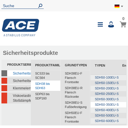
0
0
Mein
Navigatio
i
umschalte
Sicherheitsprodukte
PRODUKTSERIEN
PRODUKTFAMILIEN
GRUNDTYPEN
TYPEN
Ene
Sicherheitsstoßdämpfer
SCS33 bis
SDH38EU-F
SDH50-100EU-S
SCS64
Flansch
Sicherheitsdämpfer
Frontseite
SDH50-150EU-S
SDH38 bis
Klemmelemente
SDH63
SDH38EU-R
SDH50-200EU-S
Flansch
SDH50-250EU-S
SDP63 bis
Viskoelastische
Rückseite
SDP160
SDH50-300EU-S
Stoßdämpfer
SDH38EU-S
SDH50-350EU-S
Fußbefestigung
SDH50-400EU-S
SDH50EU-F
SDH50-500EU-S
Flansch
SDH50-600EU-S
Frontseite
SDH50-700EU-S
SDH50EU-R