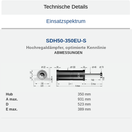
Technische Details
Einsatzspektrum
SDH50-350EU-S
Hochregaldämpfer, optimierte Kennlinie
ABMESSUNGEN
Hub
350 mm
A max.
931 mm
D
523 mm
E max.
389 mm