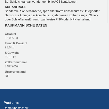
Bei Schleichganganwendungen bitte ACE kontaktieren.
AUF ANFRAGE
Sonderöle, Sonderflansche, spezieller Korrosionsschutz etc. Integrierter
Sensor zur Abfrage der komplett ausgefahrenen Kolbenstange. Öffner-
oder Schließerausführung, wahlweise PNP- oder NPN-schaltend.
KAUFMÄNNISCHE DATEN
Gewicht
98,000 kg
F und R
Gewicht
98,0 kg
S
Gewicht
101,0 kg
Zolltarifnummer
84879059
Ursprungsland
DE
Produkte
Dämpfungstechnik