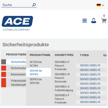
0
0
Mein
Navigatio
i
umschalte
Sicherheitsprodukte
PRODUKTSERIEN
PRODUKTFAMILIEN
GRUNDTYPEN
TYPEN
Ene
Sicherheitsstoßdämpfer
SCS33 bis
SDH38EU-F
SDH63-100EU-R
SCS64
Flansch
Sicherheitsdämpfer
Frontseite
SDH63-150EU-R
SDH38 bis
Klemmelemente
SDH63
SDH38EU-R
SDH63-200EU-R
Flansch
SDH63-250EU-R
SDP63 bis
Viskoelastische
Rückseite
SDP160
SDH63-300EU-R
Stoßdämpfer
SDH38EU-S
SDH63-350EU-R
Fußbefestigung
SDH63-400EU-R
SDH50EU-F
SDH63-500EU-R
Flansch
SDH63-600EU-R
Frontseite
SDH63-700EU-R
SDH50EU-R