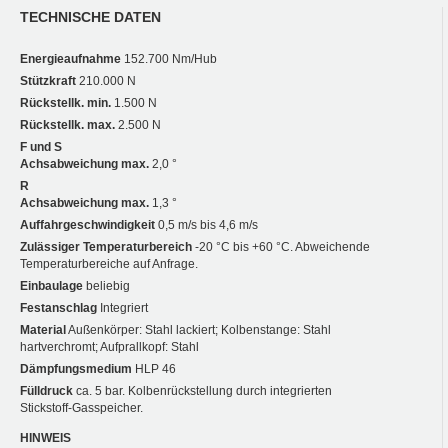
TECHNISCHE DATEN
Energieaufnahme
152.700 Nm/Hub
Stützkraft
210.000 N
Rückstellk. min.
1.500 N
Rückstellk. max.
2.500 N
F und S
Achsabweichung max.
2,0 °
R
Achsabweichung max.
1,3 °
Auffahrgeschwindigkeit
0,5 m/s bis 4,6 m/s
Zulässiger Temperaturbereich
-20 °C bis +60 °C. Abweichende
Temperaturbereiche auf Anfrage.
Einbaulage
beliebig
Festanschlag
Integriert
Material
Außenkörper: Stahl lackiert; Kolbenstange: Stahl
hartverchromt; Aufprallkopf: Stahl
Dämpfungsmedium
HLP 46
Fülldruck
ca. 5 bar. Kolbenrückstellung durch integrierten
Stickstoff-Gasspeicher.
HINWEIS