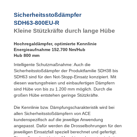
Flansch
SDH63-800EU-R
Rückseite
SDH63-1000EU-R
Sicherheitsstoßdämpfer
SDH50EU-S
SDH63-1200EU-R
Fußbefestigung
SDH63-800EU-R
SDH63EU-F
Kleine Stützkräfte durch lange Hübe
Flansch
Frontseite
SDH63EU-R
Hochregaldämpfer, optimierte Kennlinie
Flansch
Energieaufnahme 152.700 Nm/Hub
Rückseite
Hub 800 mm
SDH63EU-S
Fußbefestigung
Intelligente Schutzmaßnahme: Auch die
Sicherheitsstoßdämpfer der Produktfamilie SDH38 bis
SDH63 sind für den Not-Stopp-Einsatz konzipiert. Mit
diesen wartungsfreien und einbaufertigen Dämpfern
sind Hübe von bis zu 1.200 mm möglich. Durch die
großen Hübe entstehen geringe Stützkräfte.
Die Kennlinie bzw. Dämpfungscharakteristik wird bei
allen Sicherheitsstoßdämpfern von ACE
kundenspezifisch auf die jeweilige Anwendung
angepasst. Dafür werden die Drosselbohrungen für den
jeweiligen Einsatzfall speziell berechnet und gefertigt.