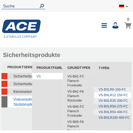
0
0
Mein
Navigatio
i
umschalte
Sicherheitsprodukte
PRODUKTSERIEN
PRODUKTFAMILIEN
GRUNDTYPEN
TYPEN
Sicherheitsstoßdämpfer
VS
VS-BA1-FC
Flansch
Sicherheitsdämpfer
Frontseite
VS-BXLR6-150-FC
Klemmelemente
VS-BA1-FA
VS-BXLR12-150-FC
Flansch
Viskoelastische
Rückseite
VS-BXLR25-200-FC
Stoßdämpfer
VS-BXLR50-275-FC
VS-BA5-FC
Flansch
VS-BXLR50-400-FC
Frontseite
VS-BXLR100-400-FC
VS-BA5-FA
Flansch
Rückseite