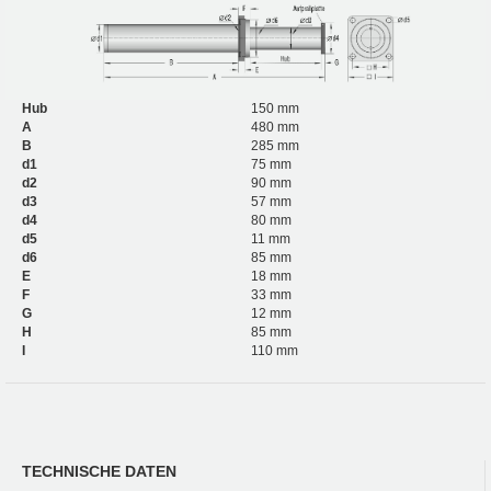
Hub
150 mm
A
480 mm
B
285 mm
d1
75 mm
d2
90 mm
d3
57 mm
d4
80 mm
d5
11 mm
d6
85 mm
E
18 mm
F
33 mm
G
12 mm
H
85 mm
I
110 mm
TECHNISCHE DATEN