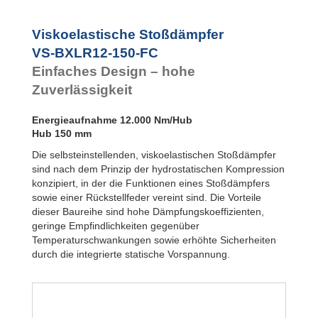
VS-BXLR-FC
Flansch
Frontseite
Viskoelastische Stoßdämpfer
VS-BXLR-FA
VS-BXLR12-150-FC
Flansch
Rückseite
Einfaches Design – hohe
VS-BALR-FC
Zuverlässigkeit
Flansch
Frontseite
Energieaufnahme 12.000 Nm/Hub
Hub 150 mm
Die selbsteinstellenden, viskoelastischen Stoßdämpfer
sind nach dem Prinzip der hydrostatischen Kompression
konzipiert, in der die Funktionen eines Stoßdämpfers
sowie einer Rückstellfeder vereint sind. Die Vorteile
dieser Baureihe sind hohe Dämpfungskoeffizienten,
geringe Empfindlichkeiten gegenüber
Temperaturschwankungen sowie erhöhte Sicherheiten
durch die integrierte statische Vorspannung.