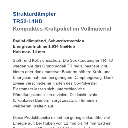
TR79-20HD
TR79-31HD
Strukturdämpfer
TR85-33HD
TR89-21HD
TR52-14HD
TR90-37HD
Kompaktes Kraftpaket im Vollmaterial
TR93-24HD
TR97-31HD
Radial dämpfend, Schwerlastversion
TR97-35HD
Energieaufnahme 1.634 Nm/Hub
TR102-44HD
Hub max. 14 mm
TR105-28HD
TR117-30HD
Stoß- und Kollisionsschutz: Die Strukturdämpfer TR-HD
werden wie das Grundmodell TR radial beansprucht,
bieten aber dank massiver Bauform höhere Kraft- und
Energieaufnahmen bei geringem Dämpfungsweg. Dank
zweier verschiedener Härten des Co-Polyester
Elastomers lassen sich unterschiedliche
Dämpfungskennlinien erzielen. Die leicht ovale
(bikonkave) Bauform sorgt zusätzlich für einen
weicheren Krafteinlauf.
Diese Produktfamilie nimmt bei geringer Bauhöhe viel
Energie auf: Bei Hüben von 12 mm bis 44 mm wird ein