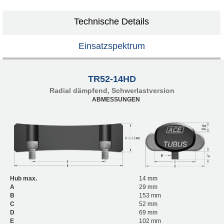
Technische Details
Einsatzspektrum
TR52-14HD
Radial dämpfend, Schwerlastversion
ABMESSUNGEN
Hub max.
14 mm
A
29 mm
B
153 mm
C
52 mm
D
69 mm
E
102 mm