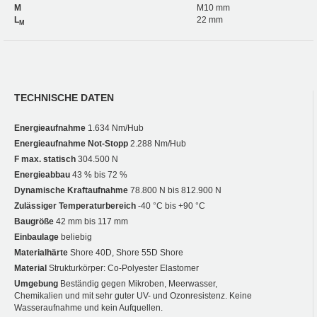
M
M10 mm
L
22 mm
M
TECHNISCHE DATEN
Energieaufnahme
1.634 Nm/Hub
Energieaufnahme Not-Stopp
2.288 Nm/Hub
F max. statisch
304.500 N
Energieabbau
43 % bis 72 %
Dynamische Kraftaufnahme
78.800 N bis 812.900 N
Zulässiger Temperaturbereich
-40 °C bis +90 °C
Baugröße
42 mm bis 117 mm
Einbaulage
beliebig
Materialhärte
Shore 40D, Shore 55D Shore
Material
Strukturkörper: Co-Polyester Elastomer
Umgebung
Beständig gegen Mikroben, Meerwasser,
Chemikalien und mit sehr guter UV- und Ozonresistenz. Keine
Wasseraufnahme und kein Aufquellen.