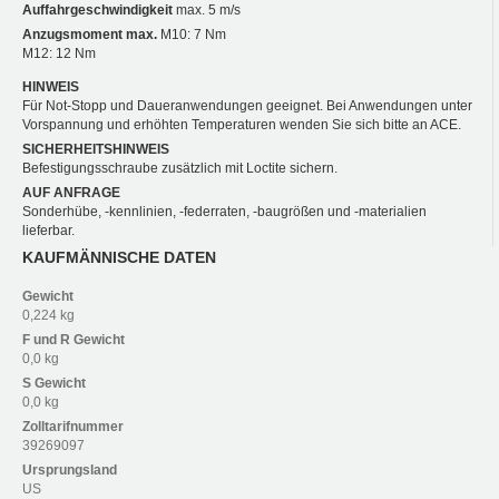
Auffahrgeschwindigkeit
max. 5 m/s
Anzugsmoment max.
M10: 7 Nm
M12: 12 Nm
HINWEIS
Für Not-Stopp und Daueranwendungen geeignet. Bei Anwendungen unter
Vorspannung und erhöhten Temperaturen wenden Sie sich bitte an ACE.
SICHERHEITSHINWEIS
Befestigungsschraube zusätzlich mit Loctite sichern.
AUF ANFRAGE
Sonderhübe, -kennlinien, -federraten, -baugrößen und -materialien
lieferbar.
KAUFMÄNNISCHE DATEN
Gewicht
0,224 kg
F und R
Gewicht
0,0 kg
S
Gewicht
0,0 kg
Zolltarifnummer
39269097
Ursprungsland
US