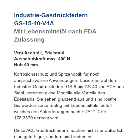
Rotationsbremsen
GS-22-VA
GS-28-VA
Industrie-Gasdruckfedern
GS-40-VA
GS-15-40-V4A
Mit Lebensmittelöl nach FDA
Zulassung
Ventiltechnik, Edelstahl
Ausschubkraft max. 400 N
Hub 40 mm
Korrosionsschutz und Spitzenoptik für noch
anspruchsvollere Anwendungen: Basierend auf den
Industrie-Gasdruckfedern GS-8 bis GS-40 von ACE aus
Stahl, vereinen diese Modelle alle Vorteile des
Edelstahls: Sie sehen glänzend aus und sind rostfrei.
Sie werden serienmäßig mit Lebensmittelöl befüllt,
welches den Anforderungen nach FDA 21 CFR
178.3570 gerecht wird.
Diese ACE Gasdruckfedern machen nicht nur äußerlich
eine gute Figur, sondern sind zudem in