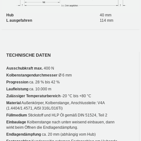
Hub
40 mm
L ausgefahren
114 mm
TECHNISCHE DATEN
Ausschubkraft max.
400 N
Kolbenstangendurchmesser
Ø 6 mm
Progression
ca. 28 % bis 42 %
Laufleistung
ca. 10.000 m
Zulässiger Temperaturbereich
-20 °C bis +80 °C
Material
Außenkörper, Kolbenstange, Anschlussteile: V4A
(1.4404/1.4571, AISI 316L/316Ti)
Füllmedium
Stickstoff und HLP Öl gemäß DIN 51524, Teil 2
Einbaulage
Kolbenstange nach unten weisend einbauen, dann
wirkt beim Öffnen die Endlagendämpfung.
Endlagendämpfung
ca. 20 mm (abhängig vom Hub)