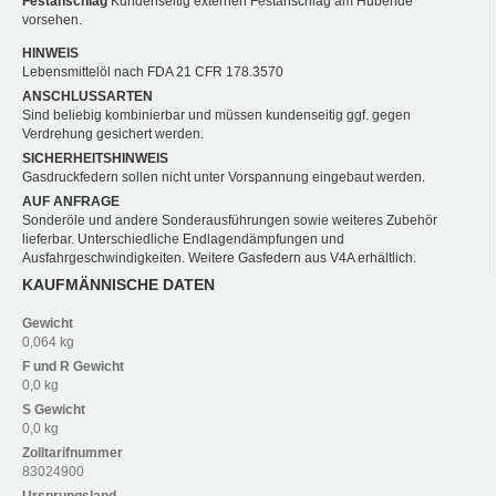
Festanschlag
Kundenseitig externen Festanschlag am Hubende
vorsehen.
HINWEIS
Lebensmittelöl nach FDA 21 CFR 178.3570
ANSCHLUSSARTEN
Sind beliebig kombinierbar und müssen kundenseitig ggf. gegen
Verdrehung gesichert werden.
SICHERHEITSHINWEIS
Gasdruckfedern sollen nicht unter Vorspannung eingebaut werden.
AUF ANFRAGE
Sonderöle und andere Sonderausführungen sowie weiteres Zubehör
lieferbar. Unterschiedliche Endlagendämpfungen und
Ausfahrgeschwindigkeiten. Weitere Gasfedern aus V4A erhältlich.
KAUFMÄNNISCHE DATEN
Gewicht
0,064 kg
F und R
Gewicht
0,0 kg
S
Gewicht
0,0 kg
Zolltarifnummer
83024900