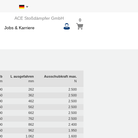
ACE Stoßdämpfer GmbH
0
0
Mein Warenkorb
items
Jobs & Karriere
ub
L ausgefahren
Ausschubkraft max.
m
mm
N
00
262
2.500
50
362
2.500
00
462
2.500
50
562
2.500
00
662
2.500
50
762
2.500
00
862
2.400
50
962
1.950
00
1.062
1.600