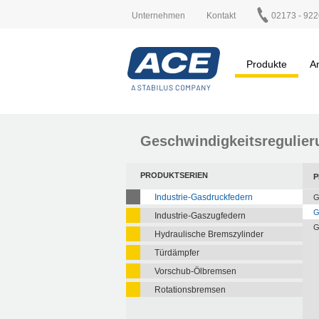
Unternehmen
Kontakt
02173 - 922
Produkte
A
Geschwindigkeitsregulier
PRODUKTSERIEN
P
Industrie-Gasdruckfedern
G
G
Industrie-Gaszugfedern
G
Hydraulische Bremszylinder
Türdämpfer
Vorschub-Ölbremsen
Rotationsbremsen