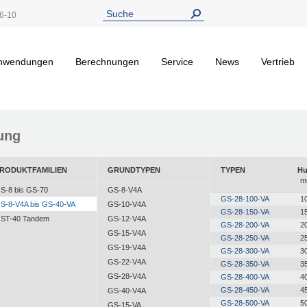
6-10
nwendungen
Berechnungen
Service
News
Vertrieb
ung
RODUKTFAMILIEN
GRUNDTYPEN
TYPEN
H
m
S-8 bis GS-70
GS-8-V4A
GS-28-100-VA
1
S-8-V4A bis GS-40-VA
GS-10-V4A
GS-28-150-VA
1
ST-40 Tandem
GS-12-V4A
GS-28-200-VA
2
GS-15-V4A
GS-28-250-VA
2
GS-19-V4A
GS-28-300-VA
3
GS-22-V4A
GS-28-350-VA
3
GS-28-V4A
GS-28-400-VA
4
GS-28-450-VA
4
GS-40-V4A
GS-28-500-VA
5
GS-15-VA