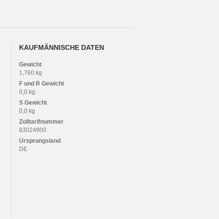
KAUFMÄNNISCHE DATEN
Gewicht
1,760 kg
F und R
Gewicht
0,0 kg
S
Gewicht
0,0 kg
Zolltarifnummer
83024900
Ursprungsland
DE