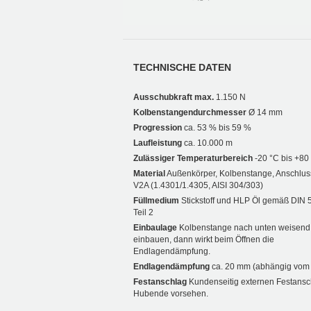
TECHNISCHE DATEN
Ausschubkraft max.
1.150 N
Kolbenstangendurchmesser
Ø 14 mm
Progression
ca. 53 % bis 59 %
Laufleistung
ca. 10.000 m
Zulässiger Temperaturbereich
-20 °C bis +80
Material
Außenkörper, Kolbenstange, Anschluss
V2A (1.4301/1.4305, AISI 304/303)
Füllmedium
Stickstoff und HLP Öl gemäß DIN 
Teil 2
Einbaulage
Kolbenstange nach unten weisend
einbauen, dann wirkt beim Öffnen die
Endlagendämpfung.
Endlagendämpfung
ca. 20 mm (abhängig vom
Festanschlag
Kundenseitig externen Festans
Hubende vorsehen.