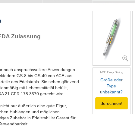
GS-28-550-VA
5
GS-19-VA
GS-28-600-VA
6
GS-22-VA
GS-28-650-VA
6
GS-28-VA
n
GS-40-VA
 FDA Zulassung
für noch anspruchsvollere Anwendungen:
ACE Easy Sizing
uckfedern GS-8 bis GS-40 von ACE aus
Größe oder
orteile des Edelstahls: Sie sehen glänzend
Type
rienmäßig mit Lebensmittelöl befüllt,
unbekannt?
A 21 CFR 178.3570 gerecht wird.
Berechnen!
cht nur äußerlich eine gute Figur,
lichen Hublängen und möglichen
tiges Zubehör in Edelstahl ist Garant für
Verwendbarkeit.