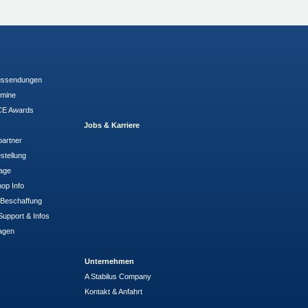
ussendungen
rmine
E Awards
Jobs & Karriere
partner
stellung
rage
op Info
- Beschaffung
Support & Infos
agen
Unternehmen
A Stabilus Company
Kontakt & Anfahrt