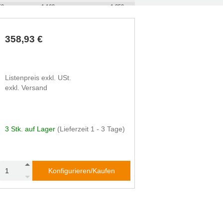
50
1.162
1.350
00
1.262
1.150
50
1.362
1.000
358,93 €
Listenpreis exkl. USt.
exkl. Versand
3 Stk. auf Lager
(Lieferzeit 1 - 3 Tage)
Konfigurieren/Kaufen