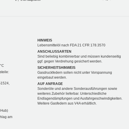
HINWEIS
Lebensmittelöl nach FDA 21 CFR 178.3570
ANSCHLUSSARTEN
Sind beliebig kombinierbar und müssen kundenseitig
ggf. gegen Verdrehung gesichert werden.
 °C
SICHERHEITSHINWEIS
teile:
Gasdruckfedern sollen nicht unter Vorspannung
eingebaut werden.
51524,
AUF ANFRAGE
Sonderöle und andere Sonderausführungen sowie
weiteres Zubehör lieferbar. Unterschiedliche
Endlagendämpfungen und Ausfahrgeschwindigkeiten.
Weitere Gasfedern aus V4A erhältlich.
 Hub)
chlag am