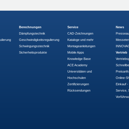
Berechnungen
Service
News
Dämpfungstechnik
CAD-Zeichnungen
Pressea
ulierung
Geschwindigkeitsregulierung
Kataloge und mehr
Messete
Schwingungsstechnik
Montageanleitungen
INNOVAC
Sicherheitsprodukte
Mobile Apps
Vertrieb
Knowledge Base
Vertriebs
ACE Academy
Schnellbe
Universitäten und
Preisanf
Hochschulen
Online-Sh
Zertifizierungen
Einkauf 
Rücksendungen
Service, 
Vorführw