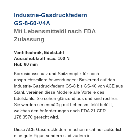
Rotationsbremsen
GS-22-VA
GS-28-VA
Industrie-Gasdruckfedern
GS-40-VA
GS-8-60-V4A
Mit Lebensmittelöl nach FDA
Zulassung
Ventiltechnik, Edelstahl
Ausschubkraft max. 100 N
Hub 60 mm
Korrosionsschutz und Spitzenoptik für noch
anspruchsvollere Anwendungen: Basierend auf den
Industrie-Gasdruckfedern GS-8 bis GS-40 von ACE aus
Stahl, vereinen diese Modelle alle Vorteile des
Edelstahls: Sie sehen glänzend aus und sind rostfrei.
Sie werden serienmäßig mit Lebensmittelöl befüllt,
welches den Anforderungen nach FDA 21 CFR
178.3570 gerecht wird.
Diese ACE Gasdruckfedern machen nicht nur äußerlich
eine gute Figur, sondern sind zudem in