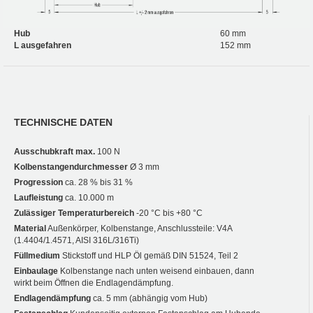
Hub
60 mm
L ausgefahren
152 mm
TECHNISCHE DATEN
Ausschubkraft max.
100 N
Kolbenstangendurchmesser
Ø 3 mm
Progression
ca. 28 % bis 31 %
Laufleistung
ca. 10.000 m
Zulässiger Temperaturbereich
-20 °C bis +80 °C
Material
Außenkörper, Kolbenstange, Anschlussteile: V4A
(1.4404/1.4571, AISI 316L/316Ti)
Füllmedium
Stickstoff und HLP Öl gemäß DIN 51524, Teil 2
Einbaulage
Kolbenstange nach unten weisend einbauen, dann
wirkt beim Öffnen die Endlagendämpfung.
Endlagendämpfung
ca. 5 mm (abhängig vom Hub)