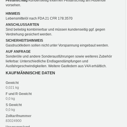
Festanschlag
Kundenseitig externen Festanschlag am Hubende
vorsehen.
HINWEIS
Lebensmittelöl nach FDA 21 CFR 178.3570
ANSCHLUSSARTEN
Sind beliebig kombinierbar und müssen kundenseitig ggf. gegen
Verdrehung gesichert werden.
SICHERHEITSHINWEIS
Gasdruckfedern sollen nicht unter Vorspannung eingebaut werden.
AUF ANFRAGE
Sonderöle und andere Sonderausführungen sowie weiteres Zubehör
lieferbar. Unterschiedliche Endlagendämpfungen und
Ausfahrgeschwindigkeiten. Weitere Gasfedern aus V4A erhältlich.
KAUFMÄNNISCHE DATEN
Gewicht
0,021 kg
F und R
Gewicht
0,0 kg
S
Gewicht
0,0 kg
Zolltarifnummer
83024900