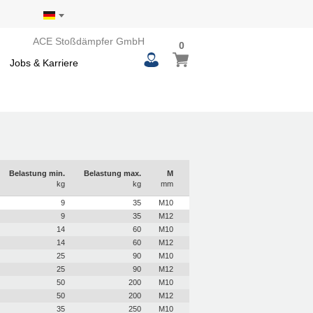
ACE Stoßdämpfer GmbH
0
0
Mein Warenkorb
items
Jobs & Karriere
Belastung min.
Belastung max.
M
kg
kg
mm
9
35
M10
9
35
M12
14
60
M10
14
60
M12
25
90
M10
25
90
M12
50
200
M10
50
200
M12
35
250
M10