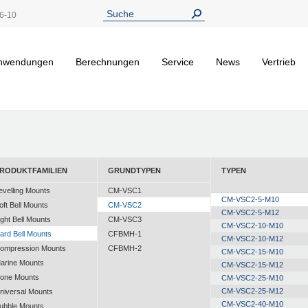
6-10
nwendungen
Berechnungen
Service
News
Vertrieb
RODUKTFAMILIEN
GRUNDTYPEN
TYPEN
evelling Mounts
CM-VSC1
CM-VSC2-5-M10
oft Bell Mounts
CM-VSC2
CM-VSC2-5-M12
ight Bell Mounts
CM-VSC3
CM-VSC2-10-M10
ard Bell Mounts
CFBMH-1
CM-VSC2-10-M12
ompression Mounts
CFBMH-2
CM-VSC2-15-M10
arine Mounts
CM-VSC2-15-M12
one Mounts
CM-VSC2-25-M10
CM-VSC2-25-M12
niversal Mounts
CM-VSC2-40-M10
ubble Mounts