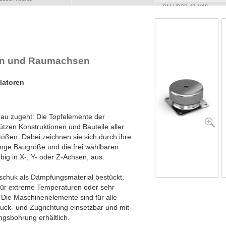
CM-VSC2-40-M12
ll Attitude Mounts
lex Locs
gen und Raumachsen
latoren
rau zugeht: Die Topfelemente der
ützen Konstruktionen und Bauteile aller
tößen. Dabei zeichnen sie sich durch ihre
ringe Baugröße und die frei wählbaren
big in X-, Y- oder Z-Achsen, aus.
schuk als Dämpfungsmaterial bestückt,
ür extreme Temperaturen oder sehr
 Die Maschinenelemente sind für alle
uck- und Zugrichtung einsetzbar und mit
gsbohrung erhältlich.