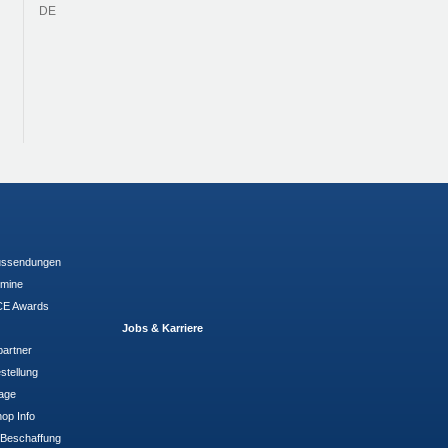
DE
ussendungen
rmine
E Awards
Jobs & Karriere
partner
stellung
rage
op Info
- Beschaffung