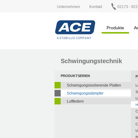
Unternehmen
Kontakt
02173 - 922
Produkte
A
Schwingungstechnik
PRODUKTSERIEN
P
Schwingungsisolierende Platten
L
S
Schwingungsdämpfer
L
Luftfedern
H
C
M
C
U
B