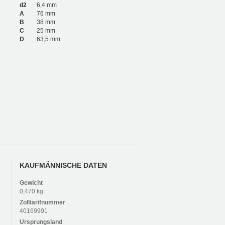
d2
6,4 mm
A
76 mm
B
38 mm
C
25 mm
D
63,5 mm
KAUFMÄNNISCHE DATEN
Gewicht
0,470 kg
Zolltarifnummer
40169991
Ursprungsland