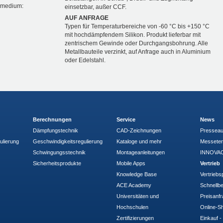
nsmedium:
einsetzbar, außer CCF.
AUF ANFRAGE
Typen für Temperaturbereiche von -60 °C bis +150 °C
mit hochdämpfendem Silikon. Produkt lieferbar mit
zentrischem Gewinde oder Durchgangsbohrung. Alle
Metallbauteile verzinkt, auf Anfrage auch in Aluminium
oder Edelstahl.
Berechnungen
Service
News
Dämpfungstechnik
CAD-Zeichnungen
Pressea
ulierung
Geschwindigkeitsregulierung
Kataloge und mehr
Messete
Schwingungsstechnik
Montageanleitungen
INNOVAC
Sicherheitsprodukte
Mobile Apps
Vertrieb
Knowledge Base
Vertriebs
ACE Academy
Schnellbe
Universitäten und
Preisanf
Hochschulen
Online-Sh
Zertifizierungen
Einkauf 