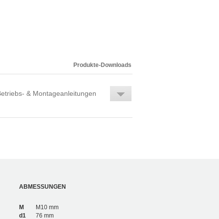
Produkte-Downloads
etriebs- & Montageanleitungen
ABMESSUNGEN
M
M10 mm
d1
76 mm