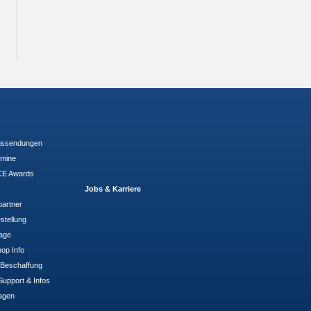
ussendungen
rmine
E Awards
Jobs & Karriere
partner
stellung
rage
op Info
- Beschaffung
Support & Infos
agen