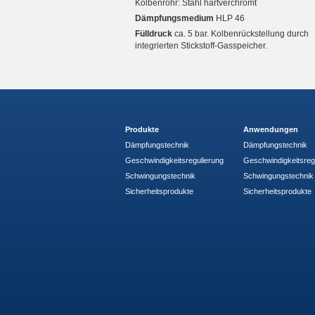
Kolbenrohr: Stahl hartverchromt
Dämpfungsmedium
HLP 46
Fülldruck
ca. 5 bar. Kolbenrückstellung durch
integrierten Stickstoff-Gasspeicher.
Produkte
Anwendungen
Dämpfungstechnik
Dämpfungstechnik
Geschwindigkeitsregulierung
Geschwindigkeitsreg
Schwingungstechnik
Schwingungstechnik
Sicherheitsprodukte
Sicherheitsprodukte