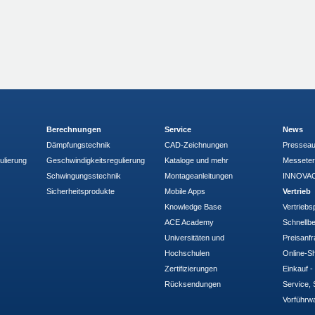
Berechnungen
Service
News
Dämpfungstechnik
CAD-Zeichnungen
Pressea
ulierung
Geschwindigkeitsregulierung
Kataloge und mehr
Messete
Schwingungsstechnik
Montageanleitungen
INNOVAC
Sicherheitsprodukte
Mobile Apps
Vertrieb
Knowledge Base
Vertriebs
ACE Academy
Schnellbe
Universitäten und
Preisanf
Hochschulen
Online-Sh
Zertifizierungen
Einkauf 
Rücksendungen
Service, 
Vorführw