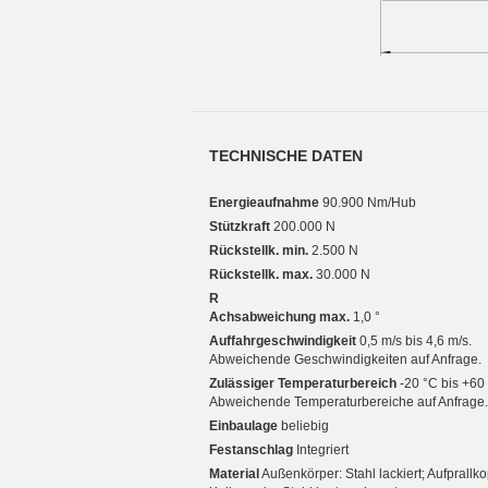
TECHNISCHE DATEN
Energieaufnahme
90.900 Nm/Hub
Stützkraft
200.000 N
Rückstellk. min.
2.500 N
Rückstellk. max.
30.000 N
R
Achsabweichung max.
1,0 °
Auffahrgeschwindigkeit
0,5 m/s bis 4,6 m/s.
Abweichende Geschwindigkeiten auf Anfrage.
Zulässiger Temperaturbereich
-20 °C bis +60
Abweichende Temperaturbereiche auf Anfrage.
Einbaulage
beliebig
Festanschlag
Integriert
Material
Außenkörper: Stahl lackiert; Aufprallkop