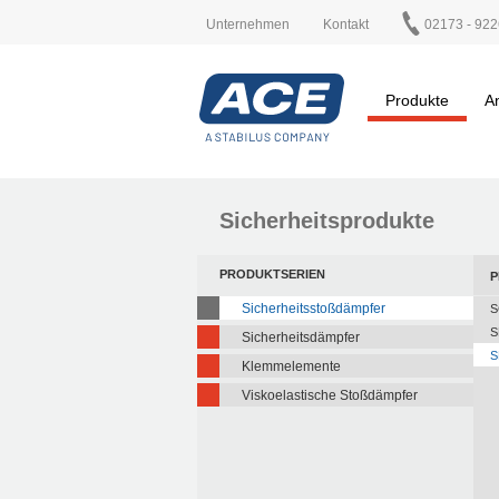
Unternehmen
Kontakt
02173 - 922
Produkte
A
Sicherheitsprodukte
PRODUKTSERIEN
P
Sicherheitsstoßdämpfer
S
S
Sicherheitsdämpfer
S
Klemmelemente
Viskoelastische Stoßdämpfer