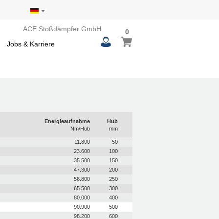
ACE Stoßdämpfer GmbH
0
0
Mein Warenkorb
items
Jobs & Karriere
Energieaufnahme
Hub
Nm/Hub
mm
11.800
50
23.600
100
35.500
150
47.300
200
56.800
250
65.500
300
80.000
400
90.900
500
98.200
600