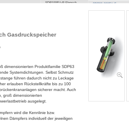
SDP100EU-R Flansch
SDP80-800EU-F
Rückseite
SDP120EU-F Flansch
Frontseite
SDP120EU-R Flansch
Rückseite
rch Gasdruckspeicher
SDP160EU-F Flansch
Frontseite
SDP160EU-R Flansch
e
Rückseite
roß dimensionierten Produktfamilie SDP63
gende Systemdichtungen. Selbst Schmutz
stange führen dadurch nicht zu Leckage
her erlauben Rückstellkräfte bis zu 100
brückenkrananlagen sicherer macht. Auch
, groß dimensionierten
werlastbetrieb ausgelegt.
mpfern wird die Kennlinie bzw.
lnen Dämpfers individuell der jeweiligen