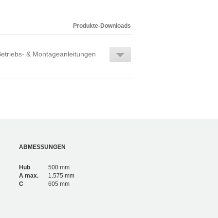
Produkte-Downloads
etriebs- & Montageanleitungen
ABMESSUNGEN
Hub
500 mm
A max.
1.575 mm
C
605 mm