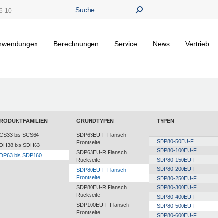
6-10
nwendungen
Berechnungen
Service
News
Vertrieb
RODUKTFAMILIEN
GRUNDTYPEN
TYPEN
CS33 bis SCS64
SDP63EU-F Flansch
SDP80-50EU-F
Frontseite
DH38 bis SDH63
SDP80-100EU-F
SDP63EU-R Flansch
DP63 bis SDP160
Rückseite
SDP80-150EU-F
SDP80-200EU-F
SDP80EU-F Flansch
Frontseite
SDP80-250EU-F
SDP80EU-R Flansch
SDP80-300EU-F
Rückseite
SDP80-400EU-F
SDP100EU-F Flansch
SDP80-500EU-F
Frontseite
SDP80-600EU-F