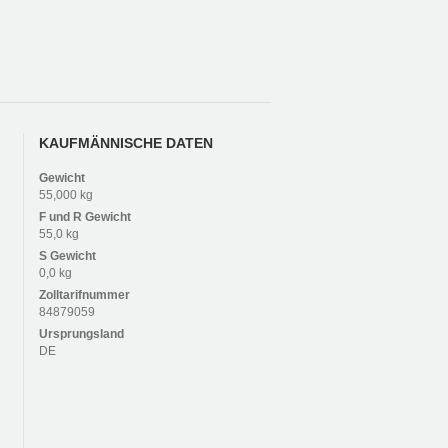
KAUFMÄNNISCHE DATEN
Gewicht
55,000 kg
F und R
Gewicht
55,0 kg
S
Gewicht
0,0 kg
Zolltarifnummer
84879059
Ursprungsland
DE