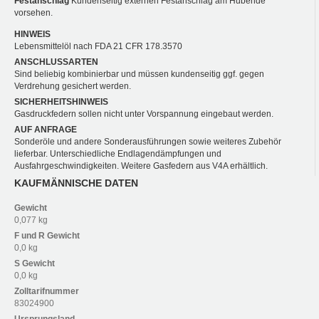
Festanschlag
Kundenseitig externen Festanschlag am Hubende
vorsehen.
HINWEIS
Lebensmittelöl nach FDA 21 CFR 178.3570
ANSCHLUSSARTEN
Sind beliebig kombinierbar und müssen kundenseitig ggf. gegen
Verdrehung gesichert werden.
SICHERHEITSHINWEIS
Gasdruckfedern sollen nicht unter Vorspannung eingebaut werden.
AUF ANFRAGE
Sonderöle und andere Sonderausführungen sowie weiteres Zubehör
lieferbar. Unterschiedliche Endlagendämpfungen und
Ausfahrgeschwindigkeiten. Weitere Gasfedern aus V4A erhältlich.
KAUFMÄNNISCHE DATEN
Gewicht
0,077 kg
F und R
Gewicht
0,0 kg
S
Gewicht
0,0 kg
Zolltarifnummer
83024900