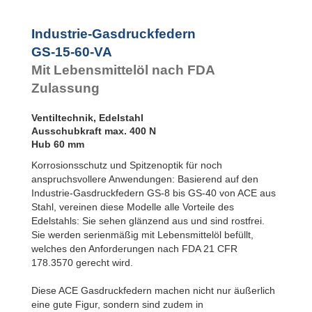
Rotationsbremsen
GS-22-VA
GS-28-VA
Industrie-Gasdruckfedern
GS-40-VA
GS-15-60-VA
Mit Lebensmittelöl nach FDA
Zulassung
Ventiltechnik, Edelstahl
Ausschubkraft max. 400 N
Hub 60 mm
Korrosionsschutz und Spitzenoptik für noch
anspruchsvollere Anwendungen: Basierend auf den
Industrie-Gasdruckfedern GS-8 bis GS-40 von ACE aus
Stahl, vereinen diese Modelle alle Vorteile des
Edelstahls: Sie sehen glänzend aus und sind rostfrei.
Sie werden serienmäßig mit Lebensmittelöl befüllt,
welches den Anforderungen nach FDA 21 CFR
178.3570 gerecht wird.
Diese ACE Gasdruckfedern machen nicht nur äußerlich
eine gute Figur, sondern sind zudem in