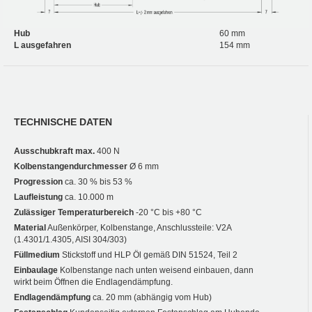
Hub
60 mm
L ausgefahren
154 mm
TECHNISCHE DATEN
Ausschubkraft max.
400 N
Kolbenstangendurchmesser
Ø 6 mm
Progression
ca. 30 % bis 53 %
Laufleistung
ca. 10.000 m
Zulässiger Temperaturbereich
-20 °C bis +80 °C
Material
Außenkörper, Kolbenstange, Anschlussteile: V2A
(1.4301/1.4305, AISI 304/303)
Füllmedium
Stickstoff und HLP Öl gemäß DIN 51524, Teil 2
Einbaulage
Kolbenstange nach unten weisend einbauen, dann
wirkt beim Öffnen die Endlagendämpfung.
Endlagendämpfung
ca. 20 mm (abhängig vom Hub)