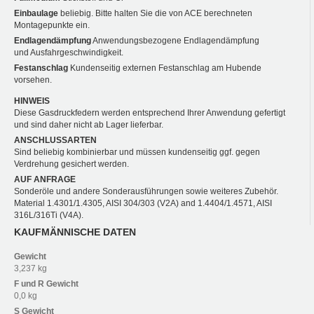
Einbaulage
beliebig. Bitte halten Sie die von ACE berechneten
Montagepunkte ein.
Endlagendämpfung
Anwendungsbezogene Endlagendämpfung
und Ausfahrgeschwindigkeit.
Festanschlag
Kundenseitig externen Festanschlag am Hubende
vorsehen.
HINWEIS
Diese Gasdruckfedern werden entsprechend Ihrer Anwendung gefertigt
und sind daher nicht ab Lager lieferbar.
ANSCHLUSSARTEN
Sind beliebig kombinierbar und müssen kundenseitig ggf. gegen
Verdrehung gesichert werden.
AUF ANFRAGE
Sonderöle und andere Sonderausführungen sowie weiteres Zubehör.
Material 1.4301/1.4305, AISI 304/303 (V2A) and 1.4404/1.4571, AISI
316L/316Ti (V4A).
KAUFMÄNNISCHE DATEN
Gewicht
3,237 kg
F und R
Gewicht
0,0 kg
S
Gewicht