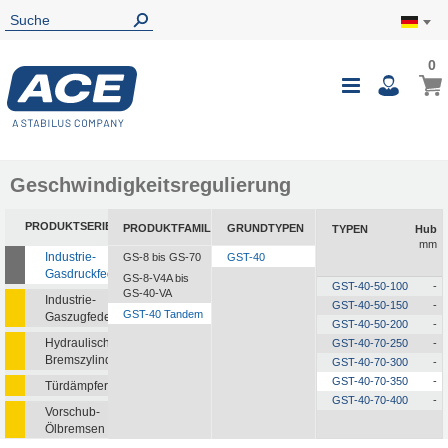
0
0
Mein
Navigatio
i
umschalte
Geschwindigkeitsregulierung
PRODUKTSERIEN
PRODUKTFAMILIEN
GRUNDTYPEN
TYPEN
Hub
mm
Industrie-
GS-8 bis GS-70
GST-40
Gasdruckfedern
GS-8-V4A bis
GST-40-50-100
-
GS-40-VA
Industrie-
GST-40-50-150
-
GST-40 Tandem
Gaszugfedern
GST-40-50-200
-
Hydraulische
GST-40-70-250
-
Bremszylinder
GST-40-70-300
-
GST-40-70-350
-
Türdämpfer
GST-40-70-400
-
Vorschub-
Ölbremsen