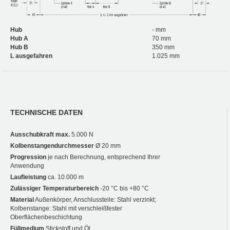
Hub
- mm
Hub A
70 mm
Hub B
350 mm
L ausgefahren
1.025 mm
TECHNISCHE DATEN
Ausschubkraft max.
5.000 N
Kolbenstangendurchmesser
Ø 20 mm
Progression
je nach Berechnung, entsprechend Ihrer
Anwendung
Laufleistung
ca. 10.000 m
Zulässiger Temperaturbereich
-20 °C bis +80 °C
Material
Außenkörper, Anschlussteile: Stahl verzinkt;
Kolbenstange: Stahl mit verschleißfester
Oberflächenbeschichtung
Füllmedium
Stickstoff und Öl