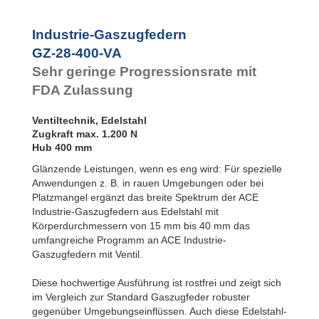
Rotationsbremsen
GZ-28-500-VA
500
GZ-28-550-VA
550
Industrie-Gaszugfedern
GZ-28-600-VA
600
GZ-28-400-VA
Sehr geringe Progressionsrate mit
FDA Zulassung
Ventiltechnik, Edelstahl
Zugkraft max. 1.200 N
Hub 400 mm
Glänzende Leistungen, wenn es eng wird: Für spezielle
Anwendungen z. B. in rauen Umgebungen oder bei
Platzmangel ergänzt das breite Spektrum der ACE
Industrie-Gaszugfedern aus Edelstahl mit
Körperdurchmessern von 15 mm bis 40 mm das
umfangreiche Programm an ACE Industrie-
Gaszugfedern mit Ventil.
Diese hochwertige Ausführung ist rostfrei und zeigt sich
im Vergleich zur Standard Gaszugfeder robuster
gegenüber Umgebungseinflüssen. Auch diese Edelstahl-