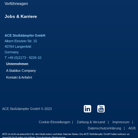
Vorführwagen
Jobs & Karriere
ACE Stoßdämpfer GmbH
Albert-Einstein-Str. 15
40764 Langenfeld
Germany
T +49 (0)2173 - 9226-10
Unternehmen
A Stabilus Company
Kontakt & Anfahrt
ACE Stoßdämpfer GmbH © 2023
Cookie-Einstellungen
Zahlung & Versand
Impressum
Datenschutzerklärung
AGB
ACE ist nicht verantwortlich für den Inhalt extern verlinkter Internet-Seiten. Die ACE Stoßdämpfer GmbH liefert exklusiv an
gewerbliche Kunden mit gültiger Umsatzsteuer-Identnummer.