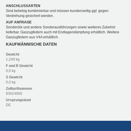
ANSCHLUSSARTEN
Sind beliebig kombinierbar und müssen kundenseitig ggf. gegen
Verdrehung gesichert werden.
AUF ANFRAGE
Sonderöle und andere Sonderausführungen sowie weiteres Zubehör
lieferbar. Gaszugfedern auch mit Endlagendämpfung erhältlich. Weitere
Gaszugfedern aus V4A erhältlich.
KAUFMÄNNISCHE DATEN
Gewicht
1,240 kg
F und R
Gewicht
0,0 kg
S
Gewicht
0,0 kg
Zolltarifnummer
83024900
Ursprungsland
DE