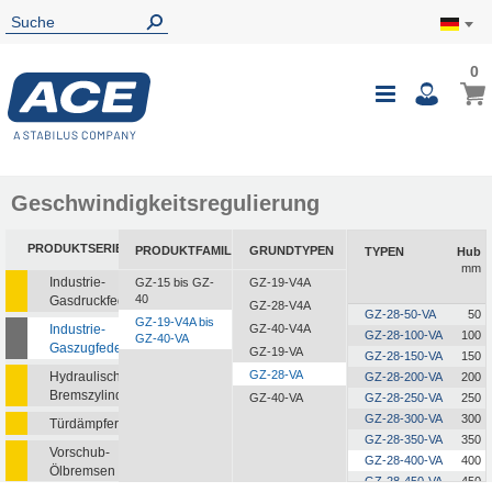
0
0
Mein
Navigatio
i
umschalte
Geschwindigkeitsregulierung
PRODUKTSERIEN
PRODUKTFAMILIEN
GRUNDTYPEN
TYPEN
Hub
mm
Industrie-
GZ-15 bis GZ-
GZ-19-V4A
40
Gasdruckfedern
GZ-28-V4A
GZ-28-50-VA
50
GZ-19-V4A bis
Industrie-
GZ-40-V4A
GZ-28-100-VA
100
GZ-40-VA
Gaszugfedern
GZ-19-VA
GZ-28-150-VA
150
GZ-28-VA
Hydraulische
GZ-28-200-VA
200
Bremszylinder
GZ-40-VA
GZ-28-250-VA
250
GZ-28-300-VA
300
Türdämpfer
GZ-28-350-VA
350
Vorschub-
GZ-28-400-VA
400
Ölbremsen
GZ-28-450-VA
450