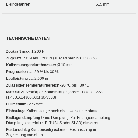
L eingefahren
515 mm
TECHNISCHE DATEN
Zugkraft max.
1.200 N
Zugkraft
150 N bis 1.200 N (ausgefahren bis 1.560 N)
Kolbenstangendurchmesser
Ø 10 mm
Progression
ca. 29 % bis 30 %
Laufleistung
ca. 2.000 m
Zulässiger Temperaturbereich
-20 °C bis +80 °C
Material
Außenkörper, Kolbenstange, Anschlussteile: V2A
(1.4301/1.4305, AISI 304/303)
Füllmedium
Stickstoff
Einbaulage
Kolbenstange nach oben weisend einbauen.
Endlagendämpfung
Ohne Dämpfung. Zur Endlagendämpfung
Dämpfungsmaterial (z. B. TUBUS oder SLAB) einsetzen.
Festanschlag
Kundenseitig externen Festanschlag in
Zugrichtung vorsehen.