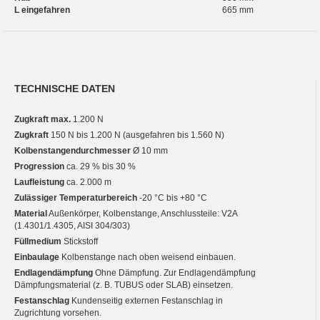
L eingefahren
665 mm
TECHNISCHE DATEN
Zugkraft max.
1.200 N
Zugkraft
150 N bis 1.200 N (ausgefahren bis 1.560 N)
Kolbenstangendurchmesser
Ø 10 mm
Progression
ca. 29 % bis 30 %
Laufleistung
ca. 2.000 m
Zulässiger Temperaturbereich
-20 °C bis +80 °C
Material
Außenkörper, Kolbenstange, Anschlussteile: V2A
(1.4301/1.4305, AISI 304/303)
Füllmedium
Stickstoff
Einbaulage
Kolbenstange nach oben weisend einbauen.
Endlagendämpfung
Ohne Dämpfung. Zur Endlagendämpfung
Dämpfungsmaterial (z. B. TUBUS oder SLAB) einsetzen.
Festanschlag
Kundenseitig externen Festanschlag in
Zugrichtung vorsehen.