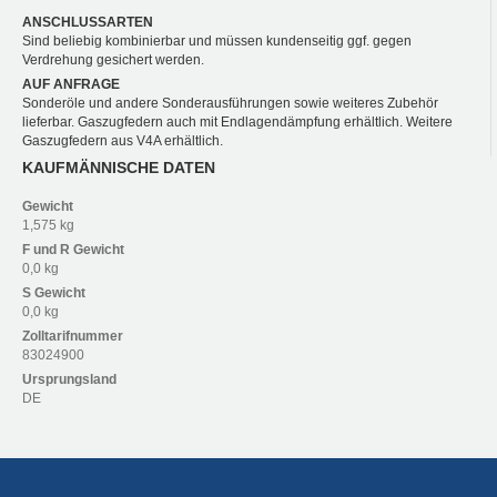
ANSCHLUSSARTEN
Sind beliebig kombinierbar und müssen kundenseitig ggf. gegen
Verdrehung gesichert werden.
AUF ANFRAGE
Sonderöle und andere Sonderausführungen sowie weiteres Zubehör
lieferbar. Gaszugfedern auch mit Endlagendämpfung erhältlich. Weitere
Gaszugfedern aus V4A erhältlich.
KAUFMÄNNISCHE DATEN
Gewicht
1,575 kg
F und R
Gewicht
0,0 kg
S
Gewicht
0,0 kg
Zolltarifnummer
83024900
Ursprungsland
DE