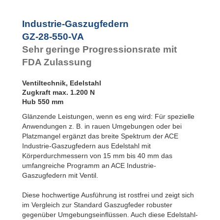
Rotationsbremsen
GZ-28-500-VA
500
GZ-28-550-VA
550
Industrie-Gaszugfedern
GZ-28-600-VA
600
GZ-28-550-VA
Sehr geringe Progressionsrate mit
FDA Zulassung
Ventiltechnik, Edelstahl
Zugkraft max. 1.200 N
Hub 550 mm
Glänzende Leistungen, wenn es eng wird: Für spezielle
Anwendungen z. B. in rauen Umgebungen oder bei
Platzmangel ergänzt das breite Spektrum der ACE
Industrie-Gaszugfedern aus Edelstahl mit
Körperdurchmessern von 15 mm bis 40 mm das
umfangreiche Programm an ACE Industrie-
Gaszugfedern mit Ventil.
Diese hochwertige Ausführung ist rostfrei und zeigt sich
im Vergleich zur Standard Gaszugfeder robuster
gegenüber Umgebungseinflüssen. Auch diese Edelstahl-