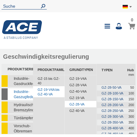
0
0
Mein
Navigatio
i
umschalte
Geschwindigkeitsregulierung
PRODUKTSERIEN
PRODUKTFAMILIEN
GRUNDTYPEN
TYPEN
Hub
mm
Industrie-
GZ-15 bis GZ-
GZ-19-V4A
40
Gasdruckfedern
GZ-28-V4A
GZ-28-50-VA
50
GZ-19-V4A bis
Industrie-
GZ-40-V4A
GZ-28-100-VA
100
GZ-40-VA
Gaszugfedern
GZ-19-VA
GZ-28-150-VA
150
GZ-28-VA
Hydraulische
GZ-28-200-VA
200
Bremszylinder
GZ-40-VA
GZ-28-250-VA
250
GZ-28-300-VA
300
Türdämpfer
GZ-28-350-VA
350
Vorschub-
GZ-28-400-VA
400
Ölbremsen
GZ-28-450-VA
450