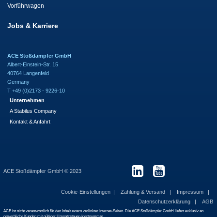
Vorführwagen
Jobs & Karriere
ACE Stoßdämpfer GmbH
Albert-Einstein-Str. 15
40764 Langenfeld
Germany
T +49 (0)2173 - 9226-10
Unternehmen
A Stabilus Company
Kontakt & Anfahrt
ACE Stoßdämpfer GmbH © 2023
Cookie-Einstellungen
Zahlung & Versand
Impressum
Datenschutzerklärung
AGB
ACE ist nicht verantwortlich für den Inhalt extern verlinkter Internet-Seiten. Die ACE Stoßdämpfer GmbH liefert exklusiv an
gewerbliche Kunden mit gültiger Umsatzsteuer-Identnummer.