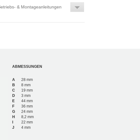
etriebs- & Montageanleitungen
ABMESSUNGEN
A
28 mm
B
8 mm
C
19 mm
D
3 mm
E
44 mm
F
36 mm
G
24 mm
H
8,2 mm
I
22 mm
J
4 mm