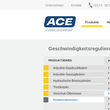
Unternehmen
Kontakt
02173 - 922
Produkte
A
Geschwindigkeitsregulier
PRODUKTSERIEN
P
Industrie-Gasdruckfedern
F
F
Industrie-Gaszugfedern
F
Hydraulische Bremszylinder
F
Türdämpfer
F
Vorschub-Ölbremsen
F
F
Rotationsbremsen
F
F