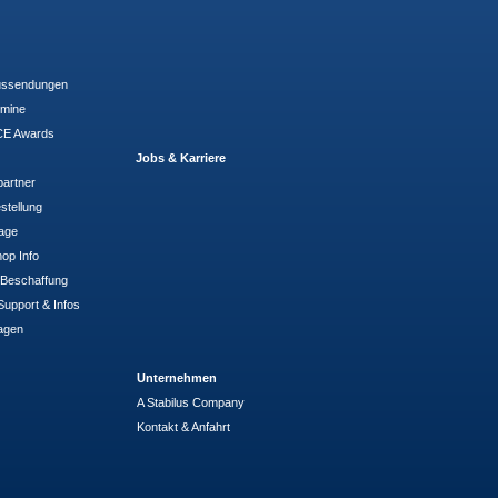
ussendungen
rmine
E Awards
Jobs & Karriere
partner
stellung
rage
op Info
- Beschaffung
Support & Infos
agen
Unternehmen
A Stabilus Company
Kontakt & Anfahrt