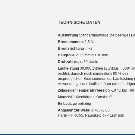
TECHNISCHE DATEN
Ausführung
Standardmontage, beidseitiges L
Bremsmoment
1,5 Nm
Bremsrichtung
links
Baugröße
Ø 25 mm bis 30 mm
Drehzahl max.
30 U/min.
Laufleistung
30.000 Zyklen (1 Zyklus = 360° li
rechts), danach noch mindestens 80 % des
ursprünglichen Bremsmomentes. Laufleistung 
Anwendung auch deutlich höher oder niedriger
Zulässiger Temperaturbereich
-10 °C bis +60
Material
Außenkörper: Kunststoff
Einbaulage
beliebig
Angaben zur Welle
Ø +0 / -0,03
Härte > HRC55, Rauigkeit R
< 1µm mm
Z