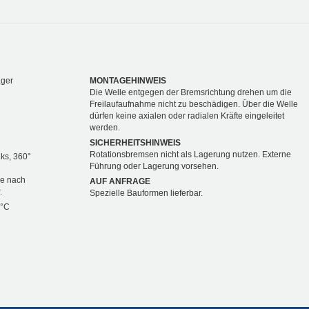
ager
MONTAGEHINWEIS
Die Welle entgegen der Bremsrichtung drehen um die
Freilaufaufnahme nicht zu beschädigen. Über die Welle
dürfen keine axialen oder radialen Kräfte eingeleitet
werden.
SICHERHEITSHINWEIS
Rotationsbremsen nicht als Lagerung nutzen. Externe
nks, 360°
Führung oder Lagerung vorsehen.
je nach
AUF ANFRAGE
.
Spezielle Bauformen lieferbar.
 °C