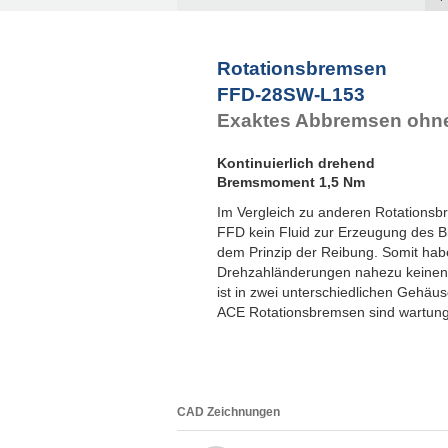
F
F
F
Rotationsbremsen
F
FFD-28SW-L153
F
Exaktes Abbremsen ohne
Kontinuierlich drehend
Bremsmoment 1,5 Nm
Im Vergleich zu anderen Rotationsb
FFD kein Fluid zur Erzeugung des 
dem Prinzip der Reibung. Somit hab
Drehzahländerungen nahezu keinen
ist in zwei unterschiedlichen Gehäus
ACE Rotationsbremsen sind wartungs
CAD Zeichnungen