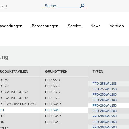
6-10
nwendungen
Berechnungen
Service
News
Vertrieb
ung
RODUKTFAMILIEN
GRUNDTYPEN
TYPEN
RT-E2
FFD-SS-R
FFD-25SW-L103
RT-G2
FFD-SS-L
FFD-25SW-L153
RT-C2 und FRN-C2
FFD-FS-R
FFD-25SW-L203
RT-D2 und FRN-D2
FFD-FS-L
FFD-28SW-L103
RT-F2/K2 und FRN-F2/K2
FFD-SW-R
FFD-28SW-L153
FD
FFD-SW-L
FFD-28SW-L203
DT
FFD-FW-R
FFD-30SW-L253
FFD-30SW-L153
DN
FFD-FW-L
FFD-30SW-L203
YN-P1