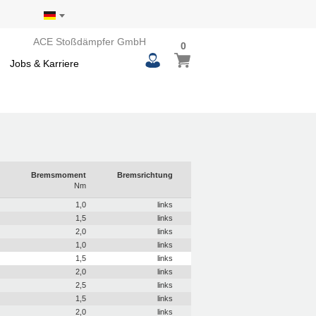
ACE Stoßdämpfer GmbH
0
0
Mein Warenkorb
items
Jobs & Karriere
Bremsmoment
Bremsrichtung
Nm
1,0
links
1,5
links
2,0
links
1,0
links
1,5
links
2,0
links
2,5
links
1,5
links
2,0
links