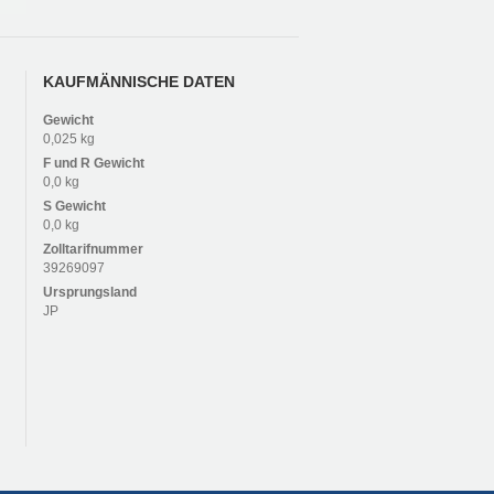
KAUFMÄNNISCHE DATEN
Gewicht
0,025 kg
F und R
Gewicht
0,0 kg
S
Gewicht
0,0 kg
Zolltarifnummer
39269097
Ursprungsland
JP