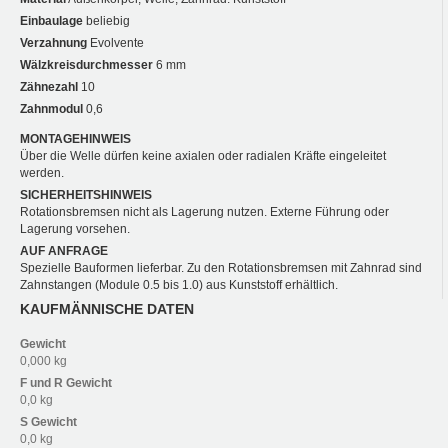
Einbaulage
beliebig
Verzahnung
Evolvente
Wälzkreisdurchmesser
6 mm
Zähnezahl
10
Zahnmodul
0,6
MONTAGEHINWEIS
Über die Welle dürfen keine axialen oder radialen Kräfte eingeleitet
werden.
SICHERHEITSHINWEIS
Rotationsbremsen nicht als Lagerung nutzen. Externe Führung oder
Lagerung vorsehen.
AUF ANFRAGE
Spezielle Bauformen lieferbar. Zu den Rotationsbremsen mit Zahnrad sind
Zahnstangen (Module 0.5 bis 1.0) aus Kunststoff erhältlich.
KAUFMÄNNISCHE DATEN
Gewicht
0,000 kg
F und R
Gewicht
0,0 kg
S
Gewicht
0,0 kg