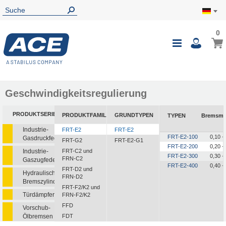
0
0
Mein
Navigatio
i
umschalte
Geschwindigkeitsregulierung
PRODUKTSERIEN
PRODUKTFAMILIEN
GRUNDTYPEN
TYPEN
Bremsm
Industrie-
FRT-E2
FRT-E2
FRT-E2-100
0,10 +
Gasdruckfedern
FRT-G2
FRT-E2-G1
FRT-E2-200
0,20 +
Industrie-
FRT-C2 und
FRT-E2-300
0,30 +
FRN-C2
Gaszugfedern
FRT-E2-400
0,40 +
FRT-D2 und
Hydraulische
FRN-D2
Bremszylinder
FRT-F2/K2 und
Türdämpfer
FRN-F2/K2
FFD
Vorschub-
Ölbremsen
FDT