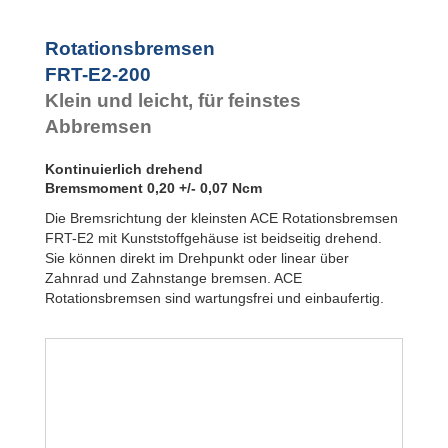
FDN
Rotationsbremsen
FYN-P1
FYN-N1
Rotationsbremsen
FYN-U1
FRT-E2-200
FYN-S1
Klein und leicht, für feinstes
FYT-H1 und
FYN-H1
Abbremsen
FYT-LA3 und
FYN-LA3
Kontinuierlich drehend
Bremsmoment 0,20 +/- 0,07 Ncm
Die Bremsrichtung der kleinsten ACE Rotationsbremsen
FRT-E2 mit Kunststoffgehäuse ist beidseitig drehend.
Sie können direkt im Drehpunkt oder linear über
Zahnrad und Zahnstange bremsen. ACE
Rotationsbremsen sind wartungsfrei und einbaufertig.