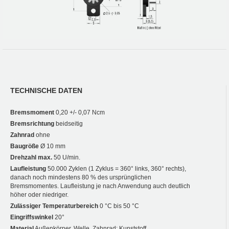
TECHNISCHE DATEN
Bremsmoment
0,20 +/- 0,07 Ncm
Bremsrichtung
beidseitig
Zahnrad
ohne
Baugröße
Ø 10 mm
Drehzahl max.
50 U/min.
Laufleistung
50.000 Zyklen (1 Zyklus = 360° links, 360° rechts),
danach noch mindestens 80 % des ursprünglichen
Bremsmomentes. Laufleistung je nach Anwendung auch deutlich
höher oder niedriger.
Zulässiger Temperaturbereich
0 °C bis 50 °C
Eingriffswinkel
20°
Material
Außenkörper, Welle, Zahnrad: Kunststoff