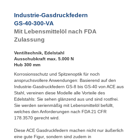
Rotationsbremsen
GS-22-VA
GS-28-VA
Industrie-Gasdruckfedern
GS-40-VA
GS-40-300-VA
Mit Lebensmittelöl nach FDA
Zulassung
Ventiltechnik, Edelstahl
Ausschubkraft max. 5.000 N
Hub 300 mm
Korrosionsschutz und Spitzenoptik für noch
anspruchsvollere Anwendungen: Basierend auf den
Industrie-Gasdruckfedern GS-8 bis GS-40 von ACE aus
Stahl, vereinen diese Modelle alle Vorteile des
Edelstahls: Sie sehen glänzend aus und sind rostfrei.
Sie werden serienmäßig mit Lebensmittelöl befüllt,
welches den Anforderungen nach FDA 21 CFR
178.3570 gerecht wird.
Diese ACE Gasdruckfedern machen nicht nur äußerlich
eine gute Figur, sondern sind zudem in