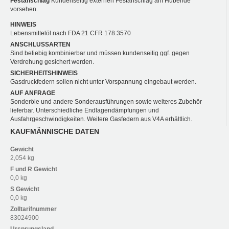
Festanschlag
Kundenseitig externen Festanschlag am Hubende
vorsehen.
HINWEIS
Lebensmittelöl nach FDA 21 CFR 178.3570
ANSCHLUSSARTEN
Sind beliebig kombinierbar und müssen kundenseitig ggf. gegen
Verdrehung gesichert werden.
SICHERHEITSHINWEIS
Gasdruckfedern sollen nicht unter Vorspannung eingebaut werden.
AUF ANFRAGE
Sonderöle und andere Sonderausführungen sowie weiteres Zubehör
lieferbar. Unterschiedliche Endlagendämpfungen und
Ausfahrgeschwindigkeiten. Weitere Gasfedern aus V4A erhältlich.
KAUFMÄNNISCHE DATEN
Gewicht
2,054 kg
F und R
Gewicht
0,0 kg
S
Gewicht
0,0 kg
Zolltarifnummer
83024900