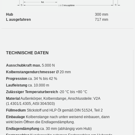
Hub
300 mm
L ausgefahren
717 mm
TECHNISCHE DATEN
Ausschubkraft max.
5.000 N
Kolbenstangendurchmesser
Ø 20 mm
Progression
ca. 34 % bis 42 %
Laufleistung
ca. 10.000 m
Zulässiger Temperaturbereich
-20 °C bis +80 °C
Material
Außenkörper, Kolbenstange, Anschlussteile: V2A
(1.4301/1.4305, AISI 304/303)
Füllmedium
Stickstoff und HLP Öl gemäß DIN 51524, Teil 2
Einbaulage
Kolbenstange nach unten weisend einbauen, dann
wirkt beim Öffnen die Endlagendämpfung.
Endlagendämpfung
ca. 30 mm (abhängig vom Hub)