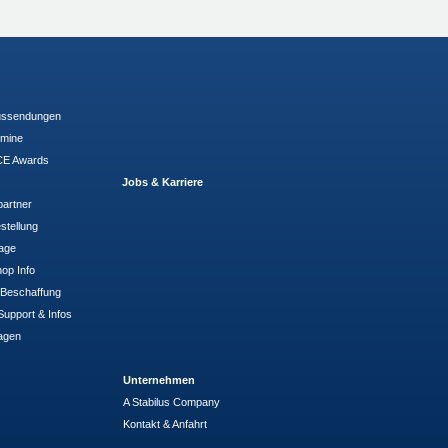
ussendungen
rmine
E Awards
Jobs & Karriere
partner
stellung
rage
op Info
- Beschaffung
Support & Infos
agen
Unternehmen
A Stabilus Company
Kontakt & Anfahrt