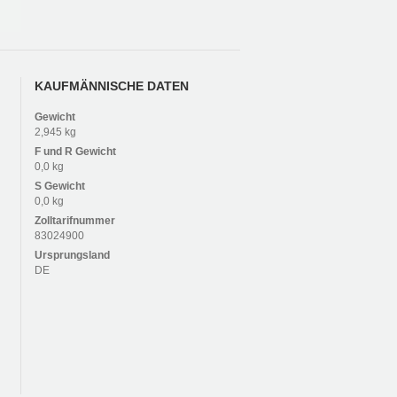
KAUFMÄNNISCHE DATEN
Gewicht
2,945 kg
F und R
Gewicht
0,0 kg
S
Gewicht
0,0 kg
Zolltarifnummer
83024900
Ursprungsland
DE