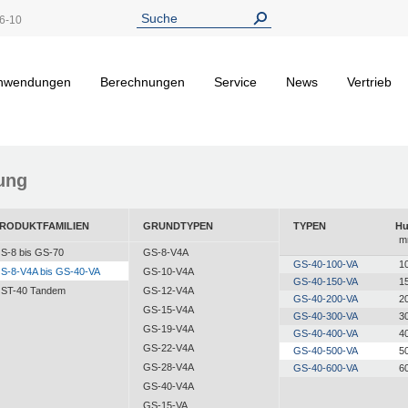
6-10
nwendungen
Berechnungen
Service
News
Vertrieb
ung
RODUKTFAMILIEN
GRUNDTYPEN
TYPEN
H
m
S-8 bis GS-70
GS-8-V4A
GS-40-100-VA
1
S-8-V4A bis GS-40-VA
GS-10-V4A
GS-40-150-VA
1
ST-40 Tandem
GS-12-V4A
GS-40-200-VA
2
GS-15-V4A
GS-40-300-VA
3
GS-19-V4A
GS-40-400-VA
4
GS-22-V4A
GS-40-500-VA
5
GS-28-V4A
GS-40-600-VA
6
GS-40-V4A
GS-15-VA