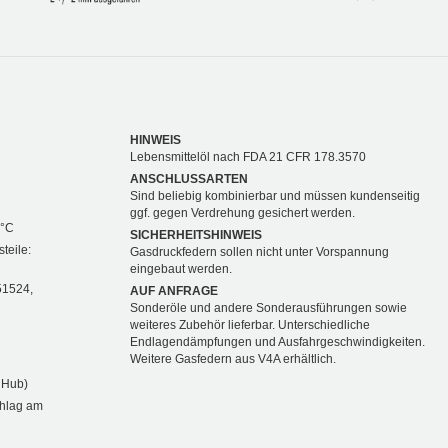
HINWEIS
Lebensmittelöl nach FDA 21 CFR 178.3570
ANSCHLUSSARTEN
Sind beliebig kombinierbar und müssen kundenseitig
ggf. gegen Verdrehung gesichert werden.
 °C
SICHERHEITSHINWEIS
teile:
Gasdruckfedern sollen nicht unter Vorspannung
eingebaut werden.
51524,
AUF ANFRAGE
Sonderöle und andere Sonderausführungen sowie
weiteres Zubehör lieferbar. Unterschiedliche
Endlagendämpfungen und Ausfahrgeschwindigkeiten.
Weitere Gasfedern aus V4A erhältlich.
 Hub)
chlag am