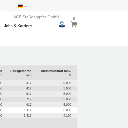
ACE Stoßdämpfer GmbH
0
0
Mein Warenkorb
items
Jobs & Karriere
ub
L ausgefahren
Ausschubkraft max.
m
mm
N
00
317
5.000
50
417
5.000
00
517
5.000
00
717
5.000
00
917
5.000
00
1.117
5.000
00
1.317
4.150