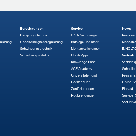
Berechnungen
Service
News
Dämpfungstechnik
CAD-Zeichnungen
Pressea
ulierung
Geschwindigkeitsregulierung
Kataloge und mehr
Messete
Schwingungsstechnik
Montageanleitungen
INNOVAC
Sicherheitsprodukte
Mobile Apps
Vertrieb
Knowledge Base
Vertriebs
ACE Academy
Schnellbe
Universitäten und
Preisanf
Hochschulen
Online-Sh
Zertifizierungen
Einkauf 
Rücksendungen
Service, 
Vorführw