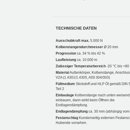
TECHNISCHE DATEN
Ausschubkraft max.
5.000 N
Kolbenstangendurchmesser
Ø 20 mm
Progression
ca. 34 % bis 42 %
Laufleistung
ca. 10.000 m
Zulässiger Temperaturbereich
-20 °C bis +80
Material
Außenkörper, Kolbenstange, Anschluss
V2A (1.4301/1.4305, AISI 304/303)
Füllmedium
Stickstoff und HLP Öl gemäß DIN 
Teil 2
Einbaulage
Kolbenstange nach unten weisend
einbauen, dann wirkt beim Öffnen die
Endlagendämpfung.
Endlagendämpfung
ca. 30 mm (abhängig vom
Festanschlag
Kundenseitig externen Festans
Hubende vorsehen.