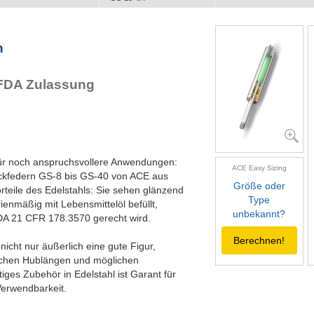
GS-19-VA
GS-22-VA
GS-28-VA
n
GS-40-VA
 FDA Zulassung
für noch anspruchsvollere Anwendungen:
ACE Easy Sizing
uckfedern GS-8 bis GS-40 von ACE aus
Größe oder
orteile des Edelstahls: Sie sehen glänzend
Type
rienmäßig mit Lebensmittelöl befüllt,
unbekannt?
A 21 CFR 178.3570 gerecht wird.
Berechnen!
cht nur äußerlich eine gute Figur,
lichen Hublängen und möglichen
tiges Zubehör in Edelstahl ist Garant für
Verwendbarkeit.