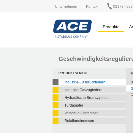
Unternehmen
Kontakt
02173 - 922
Produkte
A
Geschwindigkeitsregulier
PRODUKTSERIEN
P
Industrie-Gasdruckfedern
G
G
Industrie-Gaszugfedern
G
Hydraulische Bremszylinder
Türdämpfer
Vorschub-Ölbremsen
Rotationsbremsen