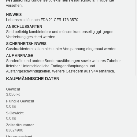
Festanschlag
Kundenseitig externen Festanschlag am Hubende
vorsehen.
HINWEIS
Lebensmittelöl nach FDA 21 CFR 178.3570
ANSCHLUSSARTEN
Sind beliebig kombinierbar und müssen kundenseitig ggf. gegen
Verdrehung gesichert werden.
SICHERHEITSHINWEIS
Gasdruckfedern sollen nicht unter Vorspannung eingebaut werden.
AUF ANFRAGE
Sonderöle und andere Sonderausführungen sowie weiteres Zubehör
lieferbar. Unterschiedliche Endlagendämpfungen und
Ausfahrgeschwindigkeiten. Weitere Gasfedern aus V4A erhältlich.
KAUFMÄNNISCHE DATEN
Gewicht
3,050 kg
F und R
Gewicht
0,0 kg
S
Gewicht
0,0 kg
Zolltarifnummer
83024900