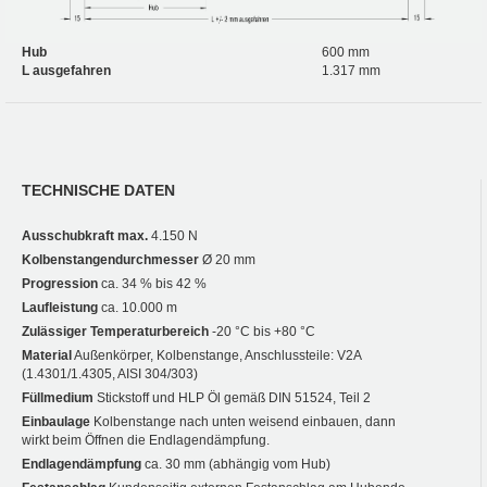
Hub
600 mm
L ausgefahren
1.317 mm
TECHNISCHE DATEN
Ausschubkraft max.
4.150 N
Kolbenstangendurchmesser
Ø 20 mm
Progression
ca. 34 % bis 42 %
Laufleistung
ca. 10.000 m
Zulässiger Temperaturbereich
-20 °C bis +80 °C
Material
Außenkörper, Kolbenstange, Anschlussteile: V2A
(1.4301/1.4305, AISI 304/303)
Füllmedium
Stickstoff und HLP Öl gemäß DIN 51524, Teil 2
Einbaulage
Kolbenstange nach unten weisend einbauen, dann
wirkt beim Öffnen die Endlagendämpfung.
Endlagendämpfung
ca. 30 mm (abhängig vom Hub)