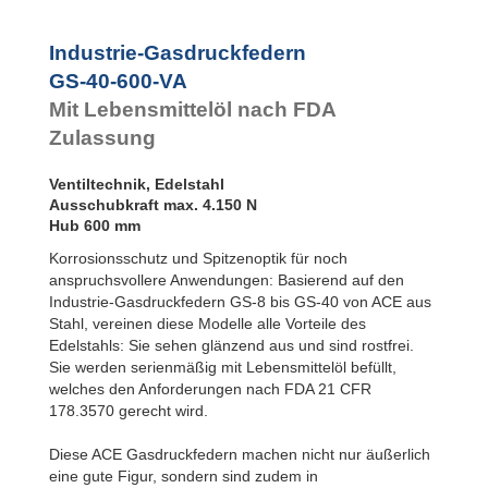
Rotationsbremsen
GS-22-VA
GS-28-VA
Industrie-Gasdruckfedern
GS-40-VA
GS-40-600-VA
Mit Lebensmittelöl nach FDA
Zulassung
Ventiltechnik, Edelstahl
Ausschubkraft max. 4.150 N
Hub 600 mm
Korrosionsschutz und Spitzenoptik für noch
anspruchsvollere Anwendungen: Basierend auf den
Industrie-Gasdruckfedern GS-8 bis GS-40 von ACE aus
Stahl, vereinen diese Modelle alle Vorteile des
Edelstahls: Sie sehen glänzend aus und sind rostfrei.
Sie werden serienmäßig mit Lebensmittelöl befüllt,
welches den Anforderungen nach FDA 21 CFR
178.3570 gerecht wird.
Diese ACE Gasdruckfedern machen nicht nur äußerlich
eine gute Figur, sondern sind zudem in