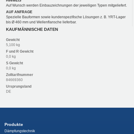
HINWEIS
Auf Wunsch werden Einbauzeichnungen der jeweiligen Typen mitgeliefert.
AUF ANFRAGE
Spezielle Bauformen sowie kundenspezifische Lösungen z. B. YRT-Lager
bis Ø 460 mm und Wellenflansche lieferbar.
KAUFMÄNNISCHE DATEN
Gewicht
5,100 kg
F und R
Gewicht
0,0 kg
S
Gewicht
0,0 kg
Zolltarifnummer
84669360
Ursprungsland
DE
Produkte
Dämpfungstechnik