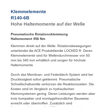
R100-4B
16
R100-6B
24
Klemmelemente
R120-4B
23
R140-6B
R120-6B
33
R140-4B
31
Hohe Haltemomente auf der Welle
R140-6B
45
R160-4B
42
Pneumatische Rotationsklemmung
R160-6B
60
Haltemoment 456 Nm
R180-4B
52
R180-6B
75
Klemmen direkt auf der Welle: Rotationsbewegungen
R200-4B
65
unterbindet die ACE Produktfamilie LOCKED R. Deren
R200-6B
93
Klemmelemente sind für Wellendurchmesser von 50
R220-4B
77
mm bis 340 mm erhältlich und sorgen für höchste
R220-6B
1.11
Haltemomente.
R240-4B
94
R240-6B
1.35
Durch das Membran- und Federblech-System wird bei
R260-4B
1.09
Drucklosigkeit sofort geklemmt. Pneumatische
R260-6B
1.56
Schnellschaltventile verkürzen die Reaktionszeiten. Die
R280-4B
1.26
Kosten sind im Vergleich zu hydraulischen
R280-6B
1.80
Klemmsystemen gering. Deren Leistungen werden aber
R300-4B
1.47
trotz kompakter und montagefreundlicher Bauweise
R300-6B
2.10
erreicht oder übertroffen. Zusätzlich sind
R320-4B
1.63