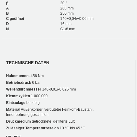
β
20 °
A
268 mm
B
250 mm
C geöffnet
140+0,04/+0,06 mm
D
16 mm
N
G1/8 mm
TECHNISCHE DATEN
Haltemoment
456 Nm
Betriebsdruck
6 bar
Wellendurchmesser
140-0,01/-0,025 mm
Klemmzyklen
1.000.000
Einbaulage
beliebig
Material
Außenkörper: vergüteter Feinkorn-Baustahl,
Innenbohrung geschliffen
Druckmedium
getrocknete, gefilterte Luft
Zulässiger Temperaturbereich
10 °C bis 45 °C