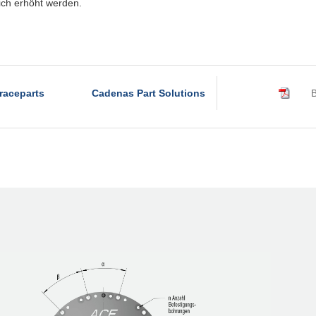
R320-4B
lich erhöht werden.
R320-6B
R340-4B
R340-6B
raceparts
Cadenas Part Solutions
B