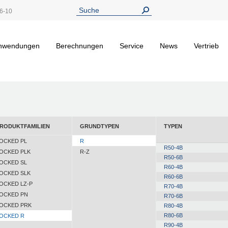
6-10
nwendungen
Berechnungen
Service
News
Vertrieb
RODUKTFAMILIEN
GRUNDTYPEN
TYPEN
OCKED PL
R
R50-4B
OCKED PLK
R-Z
R50-6B
OCKED SL
R60-4B
OCKED SLK
R60-6B
OCKED LZ-P
R70-4B
OCKED PN
R70-6B
OCKED PRK
R80-4B
R80-6B
OCKED R
R90-4B