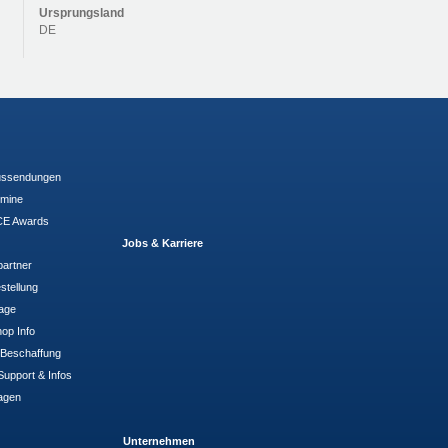
Ursprungsland
DE
ussendungen
rmine
E Awards
Jobs & Karriere
partner
stellung
rage
op Info
- Beschaffung
Support & Infos
agen
Unternehmen