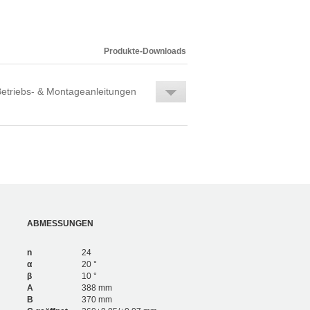
1.638
4
2.340
6
1.806
4
2.580
6
Produkte-Downloads
etriebs- & Montageanleitungen
ABMESSUNGEN
n
24
α
20 °
β
10 °
A
388 mm
B
370 mm