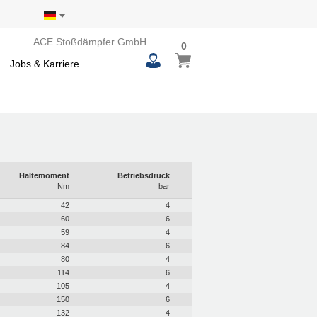
ACE Stoßdämpfer GmbH
0
0
Mein Warenkorb
items
Jobs & Karriere
Haltemoment
Betriebsdruck
Nm
bar
42
4
60
6
59
4
84
6
80
4
114
6
105
4
150
6
132
4