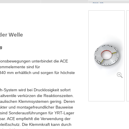
R90-6B
R100-4B
R100-6B
R120-4B
R120-6B
R140-4B
er Welle
R140-6B
R160-4B
ng
R160-6B
R180-4B
R180-6B
tionsbewegungen unterbindet die ACE
R200-4B
emmelemente sind für
R200-6B
40 mm erhältlich und sorgen für höchste
R220-4B
R220-6B
R240-4B
System wird bei Drucklosigkeit sofort
R240-6B
tventile verkürzen die Reaktionszeiten.
R260-4B
draulischen Klemmsystemen gering. Deren
R260-6B
akter und montagefreundlicher Bauweise
R280-4B
ch sind Sonderausführungen für YRT-Lager
R280-6B
bar. ACE empfiehlt die Verwendung der
R300-4B
hleißschutz. Die Klemmkraft kann durch
R300-6B