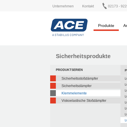
Unternehmen
Kontakt
02173 - 922
Produkte
A
Sicherheitsprodukte
PRODUKTSERIEN
P
Sicherheitsstoßdämpfer
L
L
Sicherheitsdämpfer
L
Klemmelemente
L
Viskoelastische Stoßdämpfer
L
L
L
L