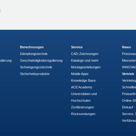
C
Berechnungen
Service
News
Dämpfungstechnik
CAD-Zeichnungen
Pressea
ulierung
Geschwindigkeitsregulierung
Kataloge und mehr
Messete
Schwingungsstechnik
Montageanleitungen
INNOVAC
Sicherheitsprodukte
Mobile Apps
Vertrieb
Knowledge Base
Vertriebs
ACE Academy
Schnellbe
Universitäten und
Preisanf
Hochschulen
Online-Sh
Zertifizierungen
Einkauf 
Rücksendungen
Service, 
Vorführw