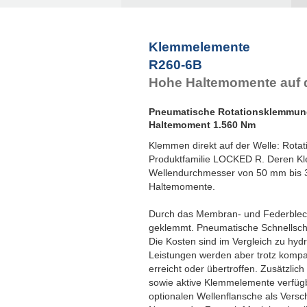
Klemmelemente
R260-6B
Hohe Haltemomente auf d
Pneumatische Rotationsklemmu
Haltemoment 1.560 Nm
Klemmen direkt auf der Welle: Rota
Produktfamilie LOCKED R. Deren Kl
Wellendurchmesser von 50 mm bis 3
Haltemomente.
Durch das Membran- und Federblech-
geklemmt. Pneumatische Schnellschal
Die Kosten sind im Vergleich zu hy
Leistungen werden aber trotz komp
erreicht oder übertroffen. Zusätzli
sowie aktive Klemmelemente verfüg
optionalen Wellenflansche als Versc