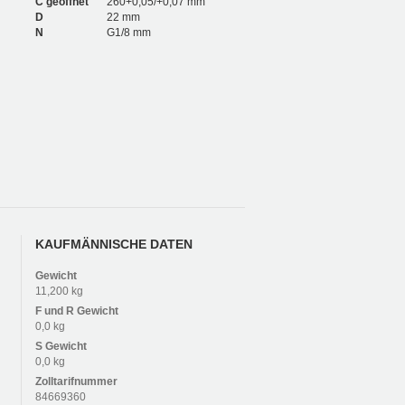
C geöffnet
260+0,05/+0,07 mm
D
22 mm
N
G1/8 mm
KAUFMÄNNISCHE DATEN
Gewicht
11,200 kg
F und R
Gewicht
0,0 kg
S
Gewicht
0,0 kg
Zolltarifnummer
84669360