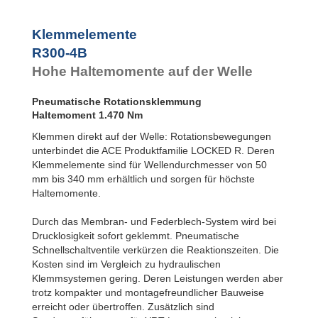
R100-4B
16
R100-6B
24
Klemmelemente
R120-4B
23
R300-4B
R120-6B
33
R140-4B
31
Hohe Haltemomente auf der Welle
R140-6B
45
R160-4B
42
Pneumatische Rotationsklemmung
R160-6B
60
Haltemoment 1.470 Nm
R180-4B
52
R180-6B
75
Klemmen direkt auf der Welle: Rotationsbewegungen
R200-4B
65
unterbindet die ACE Produktfamilie LOCKED R. Deren
R200-6B
93
Klemmelemente sind für Wellendurchmesser von 50
R220-4B
77
mm bis 340 mm erhältlich und sorgen für höchste
R220-6B
1.11
Haltemomente.
R240-4B
94
R240-6B
1.35
Durch das Membran- und Federblech-System wird bei
R260-4B
1.09
Drucklosigkeit sofort geklemmt. Pneumatische
R260-6B
1.56
Schnellschaltventile verkürzen die Reaktionszeiten. Die
R280-4B
1.26
Kosten sind im Vergleich zu hydraulischen
R280-6B
1.80
Klemmsystemen gering. Deren Leistungen werden aber
R300-4B
1.47
trotz kompakter und montagefreundlicher Bauweise
R300-6B
2.10
erreicht oder übertroffen. Zusätzlich sind
R320-4B
1.63