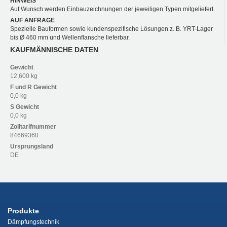
HINWEIS
Auf Wunsch werden Einbauzeichnungen der jeweiligen Typen mitgeliefert.
AUF ANFRAGE
Spezielle Bauformen sowie kundenspezifische Lösungen z. B. YRT-Lager
bis Ø 460 mm und Wellenflansche lieferbar.
KAUFMÄNNISCHE DATEN
Gewicht
12,600 kg
F und R
Gewicht
0,0 kg
S
Gewicht
0,0 kg
Zolltarifnummer
84669360
Ursprungsland
DE
Produkte
Dämpfungstechnik