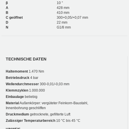
β
10 °
A
428 mm
B
410 mm
C geöffnet
300+0,05/+0,07 mm
D
22 mm
N
G1/8 mm
TECHNISCHE DATEN
Haltemoment
1.470 Nm
Betriebsdruck
4 bar
Wellendurchmesser
300-0,01/-0,03 mm
Klemmzyklen
1.000.000
Einbaulage
beliebig
Material
Außenkörper: vergüteter Feinkorn-Baustahl,
Innenbohrung geschliffen
Druckmedium
getrocknete, gefilterte Luft
Zulässiger Temperaturbereich
10 °C bis 45 °C