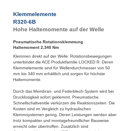
R100-4B
16
R100-6B
24
Klemmelemente
R120-4B
23
R320-6B
R120-6B
33
R140-4B
31
Hohe Haltemomente auf der Welle
R140-6B
45
R160-4B
42
Pneumatische Rotationsklemmung
R160-6B
60
Haltemoment 2.340 Nm
R180-4B
52
R180-6B
75
Klemmen direkt auf der Welle: Rotationsbewegungen
R200-4B
65
unterbindet die ACE Produktfamilie LOCKED R. Deren
R200-6B
93
Klemmelemente sind für Wellendurchmesser von 50
R220-4B
77
mm bis 340 mm erhältlich und sorgen für höchste
R220-6B
1.11
Haltemomente.
R240-4B
94
R240-6B
1.35
Durch das Membran- und Federblech-System wird bei
R260-4B
1.09
Drucklosigkeit sofort geklemmt. Pneumatische
R260-6B
1.56
Schnellschaltventile verkürzen die Reaktionszeiten. Die
R280-4B
1.26
Kosten sind im Vergleich zu hydraulischen
R280-6B
1.80
Klemmsystemen gering. Deren Leistungen werden aber
R300-4B
1.47
trotz kompakter und montagefreundlicher Bauweise
R300-6B
2.10
erreicht oder übertroffen. Zusätzlich sind
R320-4B
1.63