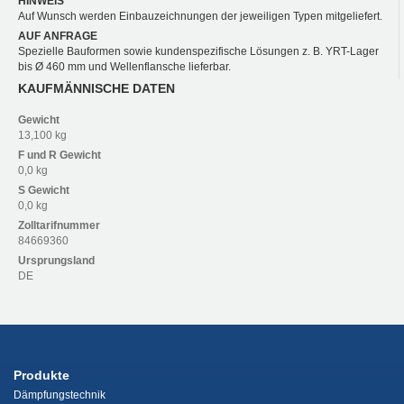
HINWEIS
Auf Wunsch werden Einbauzeichnungen der jeweiligen Typen mitgeliefert.
AUF ANFRAGE
Spezielle Bauformen sowie kundenspezifische Lösungen z. B. YRT-Lager
bis Ø 460 mm und Wellenflansche lieferbar.
KAUFMÄNNISCHE DATEN
Gewicht
13,100 kg
F und R
Gewicht
0,0 kg
S
Gewicht
0,0 kg
Zolltarifnummer
84669360
Ursprungsland
DE
Produkte
Dämpfungstechnik