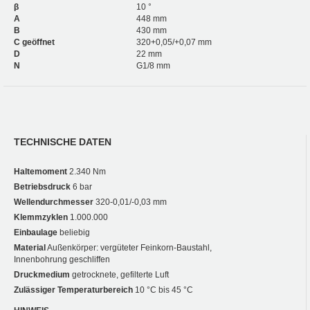
β
10 °
A
448 mm
B
430 mm
C geöffnet
320+0,05/+0,07 mm
D
22 mm
N
G1/8 mm
TECHNISCHE DATEN
Haltemoment
2.340 Nm
Betriebsdruck
6 bar
Wellendurchmesser
320-0,01/-0,03 mm
Klemmzyklen
1.000.000
Einbaulage
beliebig
Material
Außenkörper: vergüteter Feinkorn-Baustahl,
Innenbohrung geschliffen
Druckmedium
getrocknete, gefilterte Luft
Zulässiger Temperaturbereich
10 °C bis 45 °C