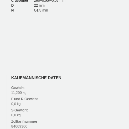
C geöffnet
260+0,05/+0,07 mm
D
22 mm
N
G1/8 mm
KAUFMÄNNISCHE DATEN
Gewicht
11,200 kg
F und R
Gewicht
0,0 kg
S
Gewicht
0,0 kg
Zolltarifnummer
84669360