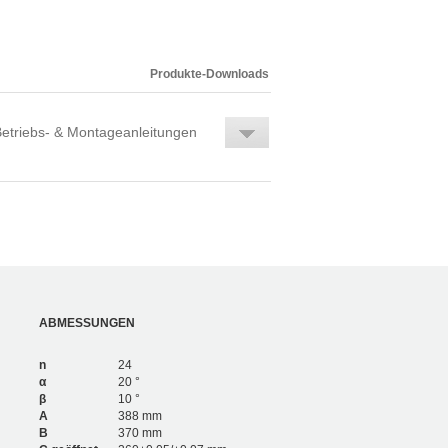
1.638
4
2.340
6
1.806
4
2.580
6
Produkte-Downloads
etriebs- & Montageanleitungen
ABMESSUNGEN
n
24
α
20 °
β
10 °
A
388 mm
B
370 mm