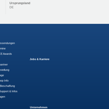
Ursprungsland
DE
ussendungen
rmine
E Awards
Jobs & Karriere
partner
stellung
rage
op Info
- Beschaffung
Support & Infos
agen
Unternehmen