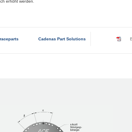
R320-4B
lich erhöht werden.
R320-6B
R340-4B
R340-6B
raceparts
Cadenas Part Solutions
B