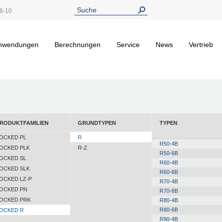
6-10
nwendungen
Berechnungen
Service
News
Vertrieb
RODUKTFAMILIEN
GRUNDTYPEN
TYPEN
OCKED PL
R
R50-4B
OCKED PLK
R-Z
R50-6B
OCKED SL
R60-4B
OCKED SLK
R60-6B
OCKED LZ-P
R70-4B
OCKED PN
R70-6B
OCKED PRK
R80-4B
R80-6B
OCKED R
R90-4B