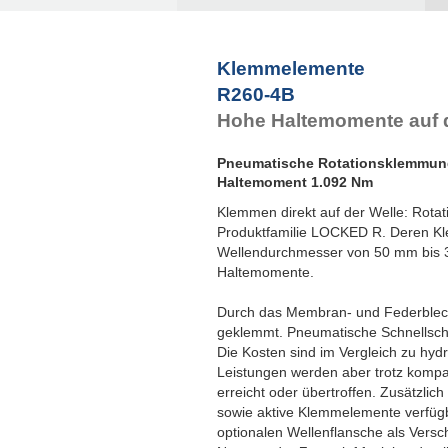
Klemmelemente
R260-4B
Hohe Haltemomente auf d
Pneumatische Rotationsklemmu
Haltemoment 1.092 Nm
Klemmen direkt auf der Welle: Rota
Produktfamilie LOCKED R. Deren Kl
Wellendurchmesser von 50 mm bis 3
Haltemomente.
Durch das Membran- und Federblech-
geklemmt. Pneumatische Schnellschal
Die Kosten sind im Vergleich zu hy
Leistungen werden aber trotz komp
erreicht oder übertroffen. Zusätzli
sowie aktive Klemmelemente verfüg
optionalen Wellenflansche als Versc