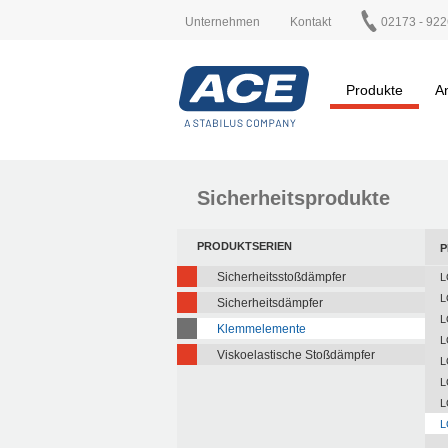
Unternehmen
Kontakt
02173 - 922
Produkte
A
Sicherheitsprodukte
PRODUKTSERIEN
P
Sicherheitsstoßdämpfer
L
L
Sicherheitsdämpfer
L
Klemmelemente
L
Viskoelastische Stoßdämpfer
L
L
L
L