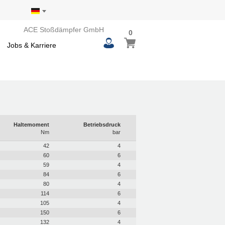
ACE Stoßdämpfer GmbH
0
0
Mein Warenkorb
items
Jobs & Karriere
Haltemoment
Betriebsdruck
Nm
bar
42
4
60
6
59
4
84
6
80
4
114
6
105
4
150
6
132
4