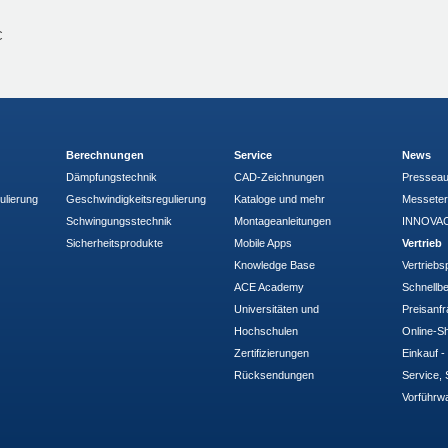
C
Berechnungen
Service
News
Dämpfungstechnik
CAD-Zeichnungen
Pressea
ulierung
Geschwindigkeitsregulierung
Kataloge und mehr
Messete
Schwingungsstechnik
Montageanleitungen
INNOVAC
Sicherheitsprodukte
Mobile Apps
Vertrieb
Knowledge Base
Vertriebs
ACE Academy
Schnellbe
Universitäten und
Preisanf
Hochschulen
Online-Sh
Zertifizierungen
Einkauf 
Rücksendungen
Service, 
Vorführw