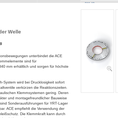
R90-6B
R100-4B
R100-6B
R120-4B
R120-6B
R140-4B
er Welle
R140-6B
R160-4B
ng
R160-6B
R180-4B
R180-6B
tionsbewegungen unterbindet die ACE
R200-4B
emmelemente sind für
R200-6B
40 mm erhältlich und sorgen für höchste
R220-4B
R220-6B
R240-4B
System wird bei Drucklosigkeit sofort
R240-6B
tventile verkürzen die Reaktionszeiten.
R260-4B
draulischen Klemmsystemen gering. Deren
R260-6B
akter und montagefreundlicher Bauweise
R280-4B
ch sind Sonderausführungen für YRT-Lager
R280-6B
bar. ACE empfiehlt die Verwendung der
R300-4B
hleißschutz. Die Klemmkraft kann durch
R300-6B