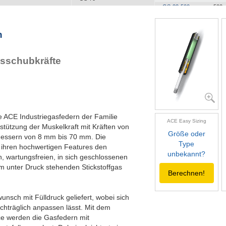
GS-22-500
500
GS-22-550
550
GS-22-600
600
n
GS-22-650
650
GS-22-700
700
usschubkräfte
e ACE Industriegasfedern der Familie
ACE Easy Sizing
ützung der Muskelkraft mit Kräften von
Größe oder
messern von 8 mm bis 70 mm. Die
Type
ihren hochwertigen Features den
unbekannt?
n, wartungsfreien, in sich geschlossenen
m unter Druck stehenden Stickstoffgas
Berechnen!
nsch mit Fülldruck geliefert, wobei sich
achträglich anpassen lässt. Mit dem
e werden die Gasfedern mit