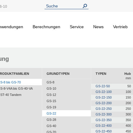
6-10
nwendungen
Berechnungen
Service
News
Vertrieb
ung
RODUKTFAMILIEN
GRUNDTYPEN
TYPEN
Hub
mm
S-8 bis GS-70
GS-8
GS-22-50
50
S-8-V4A bis GS-40-VA
GS-10
GS-22-100
100
ST-40 Tandem
GS-12
GS-22-150
150
GS-15
GS-22-200
200
GS-19
GS-22-250
250
GS-22
GS-22-300
300
GS-28
GS-22-350
350
GS-22-400
400
GS-40
GS-22-450
450
GS-70