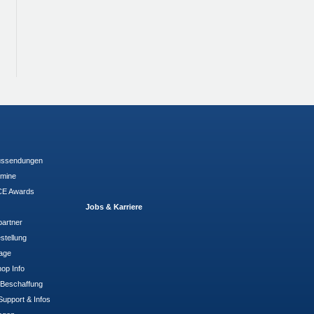
ussendungen
rmine
E Awards
Jobs & Karriere
partner
stellung
rage
op Info
- Beschaffung
Support & Infos