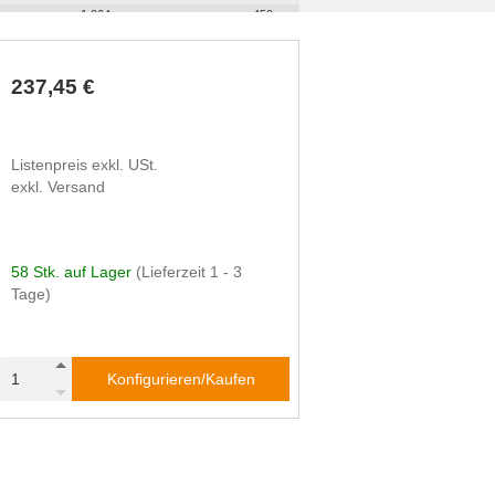
1.064
450
1.164
400
1.264
350
1.364
300
237,45 €
1.464
250
Listenpreis exkl. USt.
exkl. Versand
58 Stk. auf Lager
(Lieferzeit 1 - 3
Tage)
Konfigurieren/Kaufen