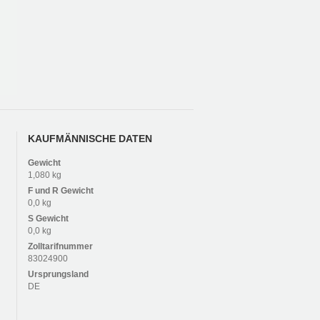
KAUFMÄNNISCHE DATEN
Gewicht
1,080 kg
F und R
Gewicht
0,0 kg
S
Gewicht
0,0 kg
Zolltarifnummer
83024900
Ursprungsland
DE