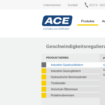
Unternehmen
Kontakt
02173 - 922
Produkte
A
Geschwindigkeitsregulier
PRODUKTSERIEN
P
Industrie-Gasdruckfedern
G
G
Industrie-Gaszugfedern
G
Hydraulische Bremszylinder
Türdämpfer
Vorschub-Ölbremsen
Rotationsbremsen