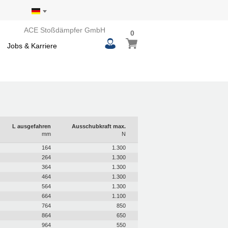
ACE Stoßdämpfer GmbH
0
0
Mein Warenkorb
items
Jobs & Karriere
L ausgefahren
Ausschubkraft max.
mm
N
164
1.300
264
1.300
364
1.300
464
1.300
564
1.300
664
1.100
764
850
864
650
964
550