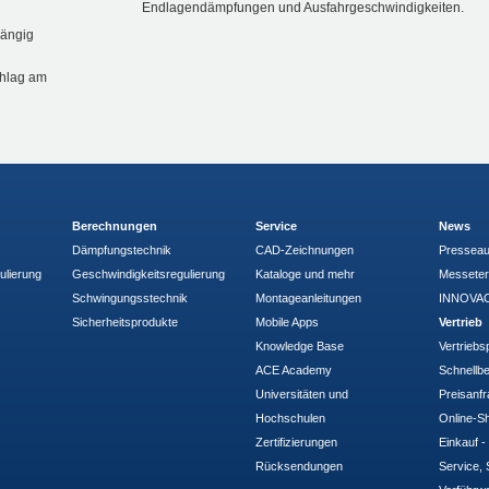
Endlagendämpfungen und Ausfahrgeschwindigkeiten.
hängig
chlag am
Berechnungen
Service
News
Dämpfungstechnik
CAD-Zeichnungen
Pressea
ulierung
Geschwindigkeitsregulierung
Kataloge und mehr
Messete
Schwingungsstechnik
Montageanleitungen
INNOVAC
Sicherheitsprodukte
Mobile Apps
Vertrieb
Knowledge Base
Vertriebs
ACE Academy
Schnellbe
Universitäten und
Preisanf
Hochschulen
Online-Sh
Zertifizierungen
Einkauf 
Rücksendungen
Service, 