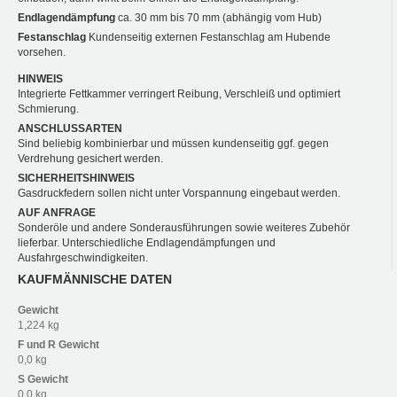
Endlagendämpfung
ca. 30 mm bis 70 mm (abhängig vom Hub)
Festanschlag
Kundenseitig externen Festanschlag am Hubende
vorsehen.
HINWEIS
Integrierte Fettkammer verringert Reibung, Verschleiß und optimiert
Schmierung.
ANSCHLUSSARTEN
Sind beliebig kombinierbar und müssen kundenseitig ggf. gegen
Verdrehung gesichert werden.
SICHERHEITSHINWEIS
Gasdruckfedern sollen nicht unter Vorspannung eingebaut werden.
AUF ANFRAGE
Sonderöle und andere Sonderausführungen sowie weiteres Zubehör
lieferbar. Unterschiedliche Endlagendämpfungen und
Ausfahrgeschwindigkeiten.
KAUFMÄNNISCHE DATEN
Gewicht
1,224 kg
F und R
Gewicht
0,0 kg
S
Gewicht
0,0 kg