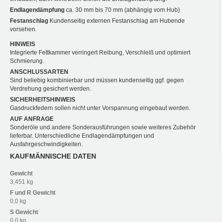
Endlagendämpfung
ca. 30 mm bis 70 mm (abhängig vom Hub)
Festanschlag
Kundenseitig externen Festanschlag am Hubende
vorsehen.
HINWEIS
Integrierte Fettkammer verringert Reibung, Verschleiß und optimiert
Schmierung.
ANSCHLUSSARTEN
Sind beliebig kombinierbar und müssen kundenseitig ggf. gegen
Verdrehung gesichert werden.
SICHERHEITSHINWEIS
Gasdruckfedern sollen nicht unter Vorspannung eingebaut werden.
AUF ANFRAGE
Sonderöle und andere Sonderausführungen sowie weiteres Zubehör
lieferbar. Unterschiedliche Endlagendämpfungen und
Ausfahrgeschwindigkeiten.
KAUFMÄNNISCHE DATEN
Gewicht
3,451 kg
F und R
Gewicht
0,0 kg
S
Gewicht
0,0 kg