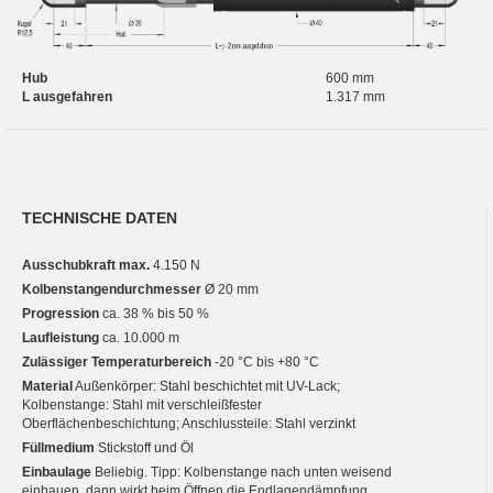
Hub
600 mm
L ausgefahren
1.317 mm
TECHNISCHE DATEN
Ausschubkraft max.
4.150 N
Kolbenstangendurchmesser
Ø 20 mm
Progression
ca. 38 % bis 50 %
Laufleistung
ca. 10.000 m
Zulässiger Temperaturbereich
-20 °C bis +80 °C
Material
Außenkörper: Stahl beschichtet mit UV-Lack;
Kolbenstange: Stahl mit verschleißfester
Oberflächenbeschichtung; Anschlussteile: Stahl verzinkt
Füllmedium
Stickstoff und Öl
Einbaulage
Beliebig. Tipp: Kolbenstange nach unten weisend
einbauen, dann wirkt beim Öffnen die Endlagendämpfung.