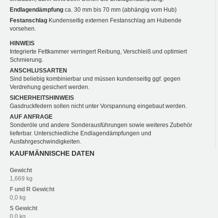
Endlagendämpfung
ca. 30 mm bis 70 mm (abhängig vom Hub)
Festanschlag
Kundenseitig externen Festanschlag am Hubende
vorsehen.
HINWEIS
Integrierte Fettkammer verringert Reibung, Verschleiß und optimiert
Schmierung.
ANSCHLUSSARTEN
Sind beliebig kombinierbar und müssen kundenseitig ggf. gegen
Verdrehung gesichert werden.
SICHERHEITSHINWEIS
Gasdruckfedern sollen nicht unter Vorspannung eingebaut werden.
AUF ANFRAGE
Sonderöle und andere Sonderausführungen sowie weiteres Zubehör
lieferbar. Unterschiedliche Endlagendämpfungen und
Ausfahrgeschwindigkeiten.
KAUFMÄNNISCHE DATEN
Gewicht
1,669 kg
F und R
Gewicht
0,0 kg
S
Gewicht
0,0 kg